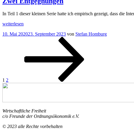
Zwei Entgegnungen
inflationär?
“
In Teil 1 dieser kleinen Serie hatte ich empirisch gezeigt, dass die I
„
Die
weiterlesen
Corona-
Veröffentlicht
10. Mai 2020
23. September 2023
von
Stefan Homburg
Kontroverse
am
Seitennummerierung
Seite
Seite
Nächste
(3)
Seite
Zwei
der
Entgegnungen“
Beiträge
1
2
Wirtschaftliche Freiheit
c/o Freunde der Ordnungsökonomik e.V.
© 2023 alle Rechte vorbehalten