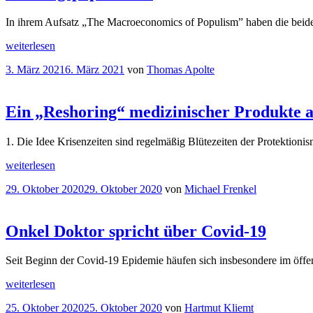
Ansatz
in
In ihrem Aufsatz „The Macroeconomics of Populism” haben die bei
der
Corona-
„Öffnungspopulismus“
weiterlesen
Krise?
“
Veröffentlicht
3. März 2021
6. März 2021
von
Thomas Apolte
am
Ein „Reshoring“ medizinischer Produkte a
1. Die Idee Krisenzeiten sind regelmäßig Blütezeiten der Protektio
„Ein
weiterlesen
„Reshoring“
Veröffentlicht
29. Oktober 2020
29. Oktober 2020
von
Michael Frenkel
medizinischer
am
Produkte
als
Antwort
Onkel Doktor spricht über Covid-19
auf
die
Seit Beginn der Covid-19 Epidemie häufen sich insbesondere im öffen
Corona-
Krise?“
„Onkel
weiterlesen
Doktor
Veröffentlicht
25. Oktober 2020
25. Oktober 2020
von
Hartmut Kliemt
spricht