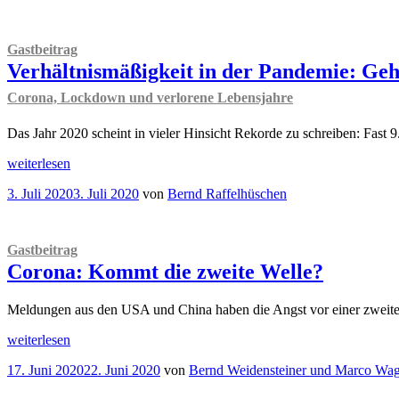
am
über
Covid-
19“
Gastbeitrag
Verhältnismäßigkeit in der Pandemie: Geh
Corona, Lockdown und verlorene Lebensjahre
Das Jahr 2020 scheint in vieler Hinsicht Rekorde zu schreiben: Fast
„
Gastbeitrag
weiterlesen
Verhältnismäßigkeit
Veröffentlicht
3. Juli 2020
3. Juli 2020
von
Bernd Raffelhüschen
in
am
der
Pandemie:
Geht
Gastbeitrag
das?
Corona: Kommt die zweite Welle?
Corona,
Lockdown
und
Meldungen aus den USA und China haben die Angst vor einer zweiten 
verlorene
„
Gastbeitrag
Lebensjahre
weiterlesen
Corona:
“
Veröffentlicht
17. Juni 2020
22. Juni 2020
von
Bernd Weidensteiner und Marco Wa
Kommt
am
die