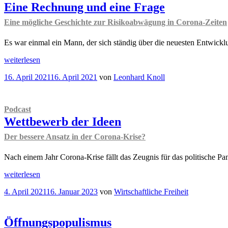
Eine Rechnung und eine Frage
Eine mögliche Geschichte zur Risikoabwägung in Corona-Zeiten
Es war einmal ein Mann, der sich ständig über die neuesten Entwickl
„
Am
weiterlesen
aktuellen
Veröffentlicht
16. April 2021
16. April 2021
von
Leonhard Knoll
Rand
am
Eine
Rechnung
und
Podcast
eine
Wettbewerb der Ideen
Frage
Eine
Der bessere Ansatz in der Corona-Krise?
mögliche
Geschichte
Nach einem Jahr Corona-Krise fällt das Zeugnis für das politische 
zur
Risikoabwägung
„
Podcast
weiterlesen
in
Wettbewerb
Corona-
Veröffentlicht
4. April 2021
16. Januar 2023
von
Wirtschaftliche Freiheit
der
Zeiten
am
Ideen
“
Der
bessere
Öffnungspopulismus