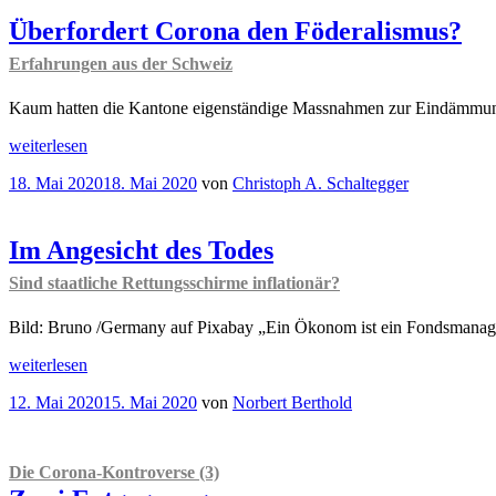
zweite
Welle?“
Überfordert Corona den Föderalismus?
Erfahrungen aus der Schweiz
Kaum hatten die Kantone eigenständige Massnahmen zur Eindämmung de
„Überfordert
weiterlesen
Corona
Veröffentlicht
18. Mai 2020
18. Mai 2020
von
Christoph A. Schaltegger
den
am
Föderalismus?
Erfahrungen
aus
Im Angesicht des Todes
der
Sind staatliche Rettungsschirme inflationär?
Schweiz
“
Bild: Bruno /Germany auf Pixabay „Ein Ökonom ist ein Fondsmanager
„Im
weiterlesen
Angesicht
Veröffentlicht
12. Mai 2020
15. Mai 2020
von
Norbert Berthold
des
am
Todes
Sind
staatliche
Die Corona-Kontroverse (3)
Rettungsschirme