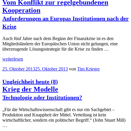
mit
Vom Konflikt zur regelgebundenen
Griechenland
Kooperation
Ein
Pyrrhus-
Anforderungen an Europas Institutionen nach der
Sieg
Krise
der
„Institutionen“?
“
Auch fünf Jahre nach dem Beginn der Finanzkrise ist es den
Mitgliedsländern der Europäischen Union nicht gelungen, eine
überzeugende Lösungsstrategie für die Krise zu finden …
„Vom
weiterlesen
Konflikt
Veröffentlicht
25. Oktober 2013
25. Oktober 2013
von
Tim Krieger
zur
am
regelgebundenen
Kooperation
Ungleichheit heute (8)
Anforderungen
Krieg der Modelle
an
Europas
Technologie oder Institutionen?
Institutionen
nach
„Für die Wirtschaftswissenschaft gibt es nur ein Sachgebiet –
der
Produktion und Knappheit der Mittel. Verteilung ist kein
“
Krise
wirtschaftlicher, sondern ein politischer Begriff.“ (John Stuart Mill)
…