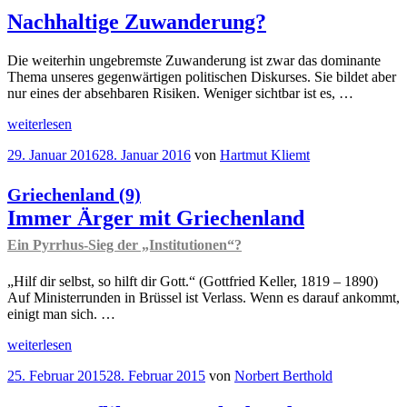
(1)
Ungleichheit
Nachhaltige Zuwanderung?
der
Markteinkommen
Die weiterhin ungebremste Zuwanderung ist zwar das dominante
Schweden
Thema unseres gegenwärtigen politischen Diskurses. Sie bildet aber
und
nur eines der absehbaren Risiken. Weniger sichtbar ist es, …
die
USA
„Nachhaltige
weiterlesen
sind
Zuwanderung?“
gar
Veröffentlicht
29. Januar 2016
28. Januar 2016
von
Hartmut Kliemt
nicht
am
so
Griechenland (9)
verschieden
“
Immer Ärger mit Griechenland
Ein Pyrrhus-Sieg der „Institutionen“?
„Hilf dir selbst, so hilft dir Gott.“ (Gottfried Keller, 1819 – 1890)
Auf Ministerrunden in Brüssel ist Verlass. Wenn es darauf ankommt,
einigt man sich. …
„
weiterlesen
Griechenland
(9)
Veröffentlicht
25. Februar 2015
28. Februar 2015
von
Norbert Berthold
Immer
am
Ärger