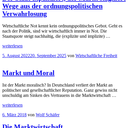
Wege aus der ordnungspolitischen
Verwahrlosung
Wirtschaftliche Not kennt kein ordnungspolitisches Gebot. Geht es
nach der Politik, sind wir wirtschaftlich immer in Not. Die
Staatsquote steigt nachhaltig, die (explizite und implizite) …
„
Podcast
weiterlesen
Der
Veröffentlicht
5. August 2022
20. September 2025
von
Wirtschaftliche Freiheit
Staat
am
expandiert,
der
Markt
Markt und Moral
stagniert
Wege
Ist der Markt moralisch? In Deutschland verliert der Markt an
aus
politischer und gesellschaftlicher Reputation. Ganz gewiss nicht
der
unschuldig am Sinken des Vertrauens in die Marktwirtschaft …
ordnungspolitischen
Verwahrlosung
„Markt
weiterlesen
“
und
Veröffentlicht
6. März 2018
von
Wolf Schäfer
Moral“
am
Die Marktwirtschaft