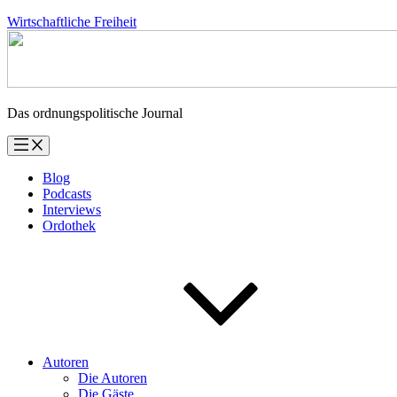
Zum
Wirtschaftliche Freiheit
Inhalt
springen
Das ordnungspolitische Journal
Blog
Podcasts
Interviews
Ordothek
Autoren
Die Autoren
Die Gäste