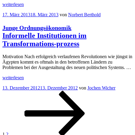
„
weiterlesen
Ungleichheit
heute
Veröffentlicht
17. März 2013
18. März 2013
von
Norbert Berthold
(8)
am
Krieg
der
Junge Ordnungsökonomik
Modelle
Informelle Institutionen im
Technologie
Transformations-prozess
oder
“
Institutionen?
Motivation Nach erfolgreich verlaufenen Revolutionen wie jüngst in
Ägypten kommt es oftmals in den betroffenen Ländern zu
Problemen bei der Ausgestaltung des neuen politischen Systems. …
„
weiterlesen
Junge
Ordnungsökonomik
Veröffentlicht
13. Dezember 2012
13. Dezember 2012
von
Jochen Wicher
Informelle
am
Seitennummerierung
Seite
Seite
Nächste
Institutionen
Seite
im
der
Transformations-
Beiträge
prozess“
1
2