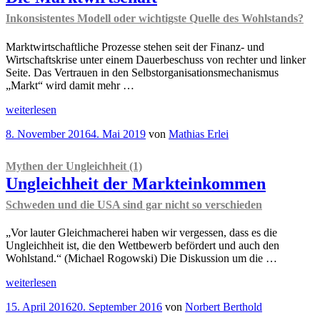
Inkonsistentes Modell oder wichtigste Quelle des Wohlstands?
Marktwirtschaftliche Prozesse stehen seit der Finanz- und
Wirtschaftskrise unter einem Dauerbeschuss von rechter und linker
Seite. Das Vertrauen in den Selbstorganisationsmechanismus
„Markt“ wird damit mehr …
„Die
weiterlesen
Marktwirtschaft
Veröffentlicht
8. November 2016
4. Mai 2019
von
Mathias Erlei
Inkonsistentes
am
Modell
oder
Mythen der Ungleichheit (1)
wichtigste
Ungleichheit der Markteinkommen
Quelle
des
Schweden und die USA sind gar nicht so verschieden
Wohlstands?
“
„Vor lauter Gleichmacherei haben wir vergessen, dass es die
Ungleichheit ist, die den Wettbewerb befördert und auch den
Wohlstand.“ (Michael Rogowski) Die Diskussion um die …
„
Mythen
weiterlesen
der
Veröffentlicht
15. April 2016
20. September 2016
von
Norbert Berthold
Ungleichheit
am