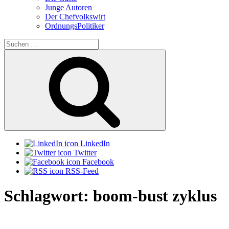
Junge Autoren
Der Chefvolkswirt
OrdnungsPolitiker
Suchen
nach:
Suchen
LinkedIn
Twitter
Facebook
RSS-Feed
Schlagwort:
boom-bust zyklus