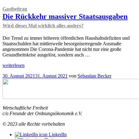
Gastbeitrag
Die Rückkehr massiver Staatsausgaben
Wird dieses Mal wirklich alles anders?
Der Trend zu immer höheren öffentlichen Haushaltsdefiziten und
Staatsschulden hat mittlerweile besorgniserregende Ausmaße
angenommen Die Corona-Pandemie hat nicht nur eine große
Gesundheitskrise ausgelöst, sondern auch …
„
Gastbeitrag
weiterlesen
Die
Veröffentlicht
30. August 2021
31. August 2021
von
Sebastian Becker
Rückkehr
am
massiver
Staatsausgaben
Wird
dieses
Mal
Wirtschaftliche Freiheit
wirklich
c/o Freunde der Ordnungsökonomik e.V.
alles
anders?
© 2023 alle Rechte vorbehalten
“
LinkedIn