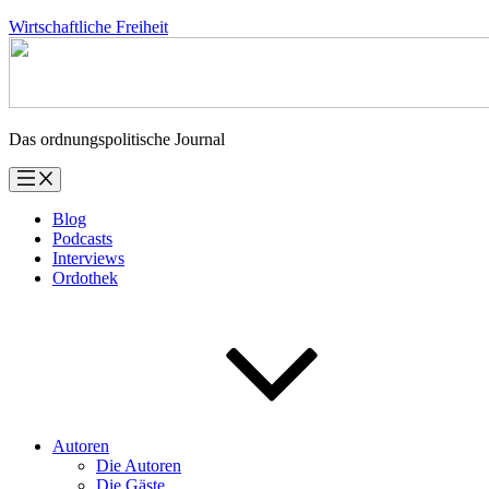
Zum
Wirtschaftliche Freiheit
Inhalt
springen
Das ordnungspolitische Journal
Blog
Podcasts
Interviews
Ordothek
Autoren
Die Autoren
Die Gäste