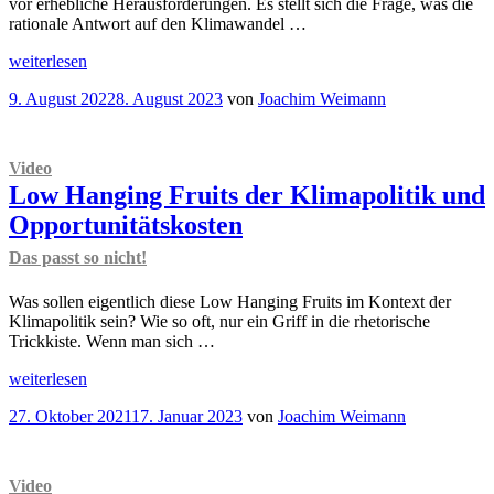
vor erhebliche Herausforderungen. Es stellt sich die Frage, was die
rationale Antwort auf den Klimawandel …
„
Video
weiterlesen
Klimaschutz
Veröffentlicht
9. August 2022
8. August 2023
von
Joachim Weimann
und
am
Russland-
Gas
Wie
Video
soll
Low Hanging Fruits der Klimapolitik und
es
weitergehen?
Opportunitätskosten
“
Das passt so nicht!
Was sollen eigentlich diese Low Hanging Fruits im Kontext der
Klimapolitik sein? Wie so oft, nur ein Griff in die rhetorische
Trickkiste. Wenn man sich …
„
Video
weiterlesen
Low
Veröffentlicht
27. Oktober 2021
17. Januar 2023
von
Joachim Weimann
Hanging
am
Fruits
der
Klimapolitik
Video