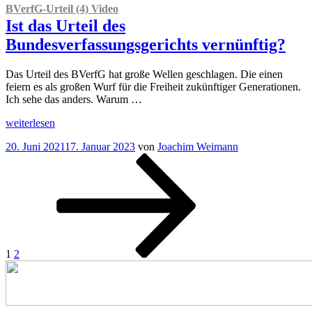
BVerfG-Urteil (4) Video
Ist das Urteil des
Bundesverfassungsgerichts vernünftig?
Das Urteil des BVerfG hat große Wellen geschlagen. Die einen
feiern es als großen Wurf für die Freiheit zukünftiger Generationen.
Ich sehe das anders. Warum …
„
BVerfG-
weiterlesen
Urteil
Veröffentlicht
20. Juni 2021
17. Januar 2023
von
Joachim Weimann
(4)
am
Seitennummerierung
Seite
Seite
Nächste
Video
Seite
Ist
der
das
Beiträge
Urteil
des
Bundesverfassungsgerichts
vernünftig?“
1
2