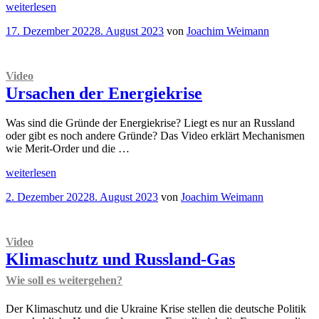
„
Video
weiterlesen
Was
Veröffentlicht
17. Dezember 2022
8. August 2023
von
Joachim Weimann
können
am
wir
gegen
die
Video
Energiekrise
Ursachen der Energiekrise
tun?“
Was sind die Gründe der Energiekrise? Liegt es nur an Russland
oder gibt es noch andere Gründe? Das Video erklärt Mechanismen
wie Merit-Order und die …
„
Video
weiterlesen
Ursachen
Veröffentlicht
2. Dezember 2022
8. August 2023
von
Joachim Weimann
der
am
Energiekrise“
Video
Klimaschutz und Russland-Gas
Wie soll es weitergehen?
Der Klimaschutz und die Ukraine Krise stellen die deutsche Politik