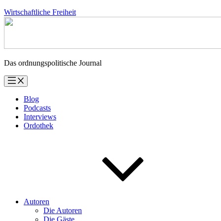
Zum
Wirtschaftliche Freiheit
Inhalt
springen
Das ordnungspolitische Journal
Blog
Podcasts
Interviews
Ordothek
Autoren
Die Autoren
Die Gäste