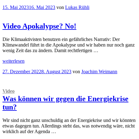
Staatswachstum
Veröffentlicht
15. Mai 2023
16. Mai 2023
von
Lukas Rühli
Vier
am
Perspektiven
auf
die
Video
Apokalypse? No!
Entwicklung
des
Die Klimaaktivisten benutzen ein gefährliches Narrativ: Der
staatlichen
Klimawandel führt in die Apokalypse und wir haben nur noch ganz
Fussabdrucks
wenig Zeit das zu ändern. Damit rechtfertigen …
in
der
„
Video
weiterlesen
Schweiz
“
Apokalypse?
Veröffentlicht
27. Dezember 2022
8. August 2023
von
Joachim Weimann
No!“
am
Video
Was können wir gegen die Energiekrise
tun?
Wir sind nicht ganz unschuldig an der Energiekrise und wir könnten
etwas dagegen tun. Allerdings steht das, was notwendig wäre, nicht
wirklich auf der Agenda …