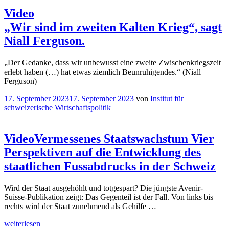
Video
„Wir sind im zweiten Kalten Krieg“, sagt
Niall Ferguson.
„Der Gedanke, dass wir unbewusst eine zweite Zwischenkriegszeit
erlebt haben (…) hat etwas ziemlich Beunruhigendes.“ (Niall
Ferguson)
Veröffentlicht
17. September 2023
17. September 2023
von
Institut für
am
schweizerische Wirtschaftspolitik
Video
Vermessenes Staatswachstum
Vier
Perspektiven auf die Entwicklung des
staatlichen Fussabdrucks in der Schweiz
Wird der Staat ausgehöhlt und totgespart? Die jüngste Avenir-
Suisse-Publikation zeigt: Das Gegenteil ist der Fall. Von links bis
rechts wird der Staat zunehmend als Gehilfe …
„
Video
Vermessenes
weiterlesen