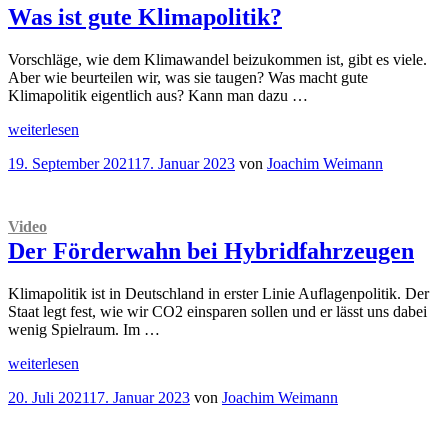
und
Was ist gute Klimapolitik?
Opportunitätskosten
Das
passt
Vorschläge, wie dem Klimawandel beizukommen ist, gibt es viele.
so
Aber wie beurteilen wir, was sie taugen? Was macht gute
nicht!
Klimapolitik eigentlich aus? Kann man dazu …
“
„
Video
weiterlesen
Was
Veröffentlicht
19. September 2021
17. Januar 2023
von
Joachim Weimann
ist
am
gute
Klimapolitik?“
Video
Der Förderwahn bei Hybridfahrzeugen
Klimapolitik ist in Deutschland in erster Linie Auflagenpolitik. Der
Staat legt fest, wie wir CO2 einsparen sollen und er lässt uns dabei
wenig Spielraum. Im …
„
Video
weiterlesen
Der
Veröffentlicht
20. Juli 2021
17. Januar 2023
von
Joachim Weimann
Förderwahn
am
bei
Hybridfahrzeugen“