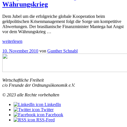
Währungskrieg
Dem Jubel um die erfolgreiche globale Kooperation beim
geldpolitischen Krisenmanagement folgt die Sorge um kompetitive
Abwertungen. Der brasilianische Finanzminister Mantega hat Angst
vor dem Währungskrieg …
„Kompetitive
weiterlesen
Zinssenkungen
Veröffentlicht
10. November 2010
von
Gunther Schnabl
im
am
Währungskrieg“
Wirtschaftliche Freiheit
c/o Freunde der Ordnungsökonomik e.V.
© 2023 alle Rechte vorbehalten
LinkedIn
Twitter
Facebook
RSS-Feed