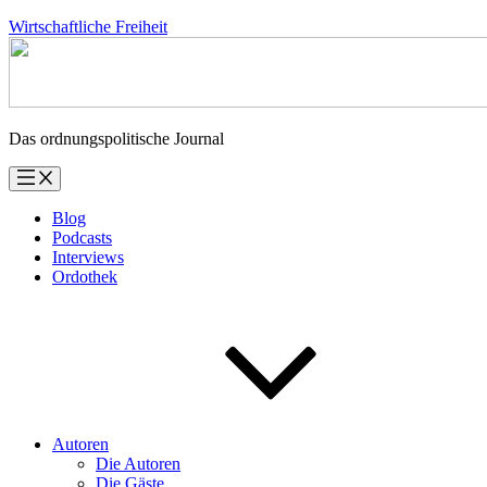
Zum
Wirtschaftliche Freiheit
Inhalt
springen
Das ordnungspolitische Journal
Blog
Podcasts
Interviews
Ordothek
Autoren
Die Autoren
Die Gäste