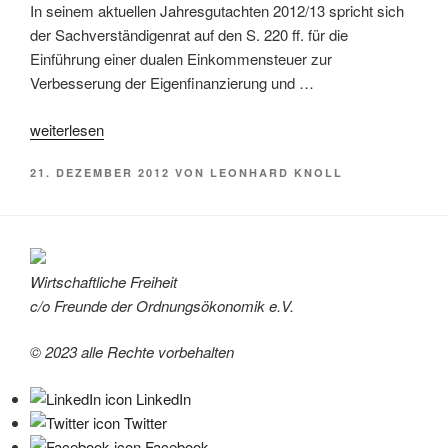
In seinem aktuellen Jahresgutachten 2012/13 spricht sich
der Sachverständigenrat auf den S. 220 ff. für die
Einführung einer dualen Einkommensteuer zur
Verbesserung der Eigenfinanzierung und …
„Messung
weiterlesen
von
VERÖFFENTLICHT
21. DEZEMBER 2012
VON
LEONHARD KNOLL
Temperatur
AM
und
steuerlicher
Leistungsfähigkeit:
Gemeinsamkeiten
Wirtschaftliche Freiheit
und
c/o Freunde der Ordnungsökonomik e.V.
Unterschiede
Warum
© 2023 alle Rechte vorbehalten
Peter
Bofinger
LinkedIn
“
irrt
Twitter
Facebook