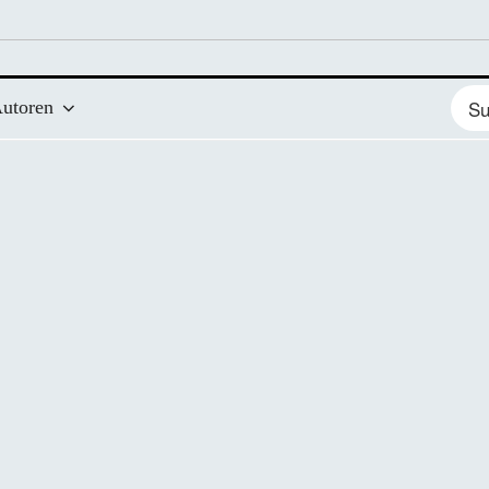
Such
utoren
nach