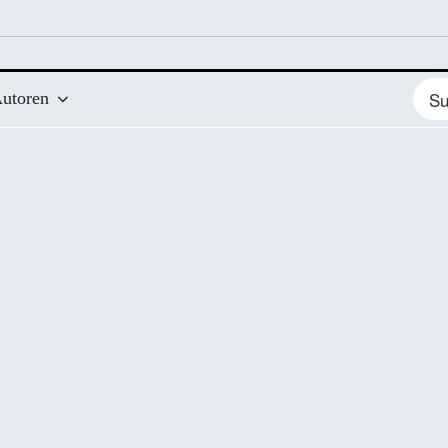
Such
utoren
nach