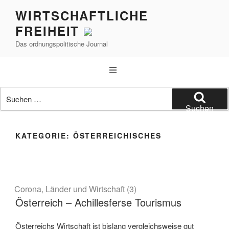
Zum
WIRTSCHAFTLICHE
Inhalt
FREIHEIT
springen
Das ordnungspolitische Journal
Suchen
nach:
Suchen
KATEGORIE:
ÖSTERREICHISCHES
Corona, Länder und Wirtschaft (3)
Österreich – Achillesferse Tourismus
Österreichs Wirtschaft ist bislang vergleichsweise gut