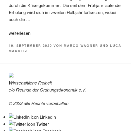
durch die Krise gekommen. Die seit dem Frühjahr laufende
Erholung wird sich im zweiten Halbjahr fortsetzen, wobei
auch die …
Corona,
„
weiterlesen
Länder
VERÖFFENTLICHT
19. SEPTEMBER 2020
VON
MARCO WAGNER UND LUCA
und
AM
MAURITZ
Wirtschaft
(3)
Österreich
–
Wirtschaftliche Freiheit
Achillesferse
c/o Freunde der Ordnungsökonomik e.V.
Tourismus“
© 2023 alle Rechte vorbehalten
LinkedIn
Twitter
Facebook