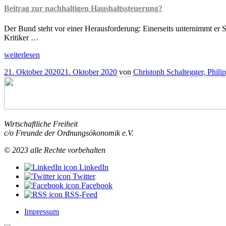
Beitrag zur nachhaltigen Haushaltssteuerung?
Der Bund steht vor einer Herausforderung: Einerseits unternimmt er
Kritiker …
„Schweizer
weiterlesen
Schuldenbremse
Veröffentlicht
21. Oktober 2020
21. Oktober 2020
von
Christoph Schaltegger, Phili
mit
am
Bilanzbezug
Beitrag
zur
nachhaltigen
Haushaltssteuerung?
Wirtschaftliche Freiheit
“
c/o Freunde der Ordnungsökonomik e.V.
© 2023 alle Rechte vorbehalten
LinkedIn
Twitter
Facebook
RSS-Feed
Impressum