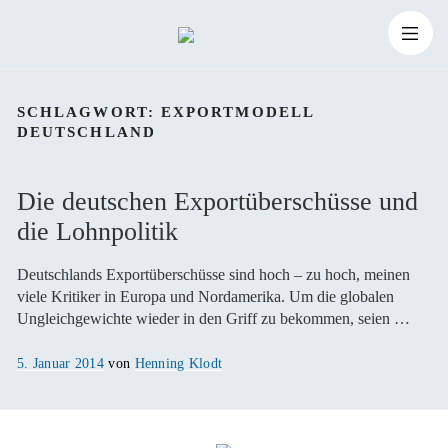
Zum
Suchen
Inhalt
Suchen
nach:
SCHLAGWORT:
EXPORTMODELL
DEUTSCHLAND
springen
Die deutschen Exportüberschüsse und
die Lohnpolitik
Deutschlands Exportüberschüsse sind hoch – zu hoch, meinen
viele Kritiker in Europa und Nordamerika. Um die globalen
Ungleichgewichte wieder in den Griff zu bekommen, seien …
Veröffentlicht
5. Januar 2014
von
Henning Klodt
am