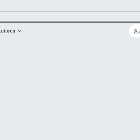
Such
utoren
nach