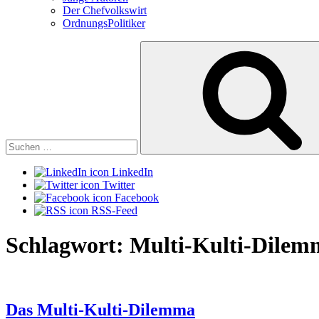
Der Chefvolkswirt
OrdnungsPolitiker
Suchen
nach:
LinkedIn
Twitter
Facebook
RSS-Feed
Schlagwort:
Multi-Kulti-Dilem
Das Multi-Kulti-Dilemma