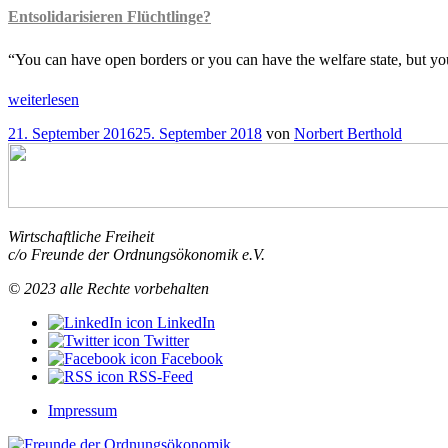
Entsolidarisieren Flüchtlinge?
“You can have open borders or you can have the welfare state, but y
„Das
weiterlesen
Multi-
Veröffentlicht
21. September 2016
25. September 2018
von
Norbert Berthold
Kulti-
am
Dilemma
Entsolidarisieren
Flüchtlinge?
“
Wirtschaftliche Freiheit
c/o Freunde der Ordnungsökonomik e.V.
© 2023 alle Rechte vorbehalten
LinkedIn
Twitter
Facebook
RSS-Feed
Impressum