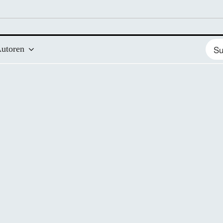
Such
utoren
nach