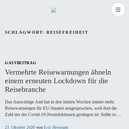
Zum
Suchen
Inhalt
Suchen
nach:
SCHLAGWORT:
REISEFREIHEIT
springen
GASTBEITRAG
Vermehrte Reisewarnungen ähneln
einem erneuten Lockdown für die
Reisebranche
Das Auswärtige Amt hat in den letzten Wochen immer mehr
Reisewarnungen für EU-Staaten ausgesprochen, weil dort die
Zahl der der Covid-19-Neuinfektionen gestiegen ist. Sollte es …
Veröffentlicht
23. Oktober 2020
von
Eric Heymann