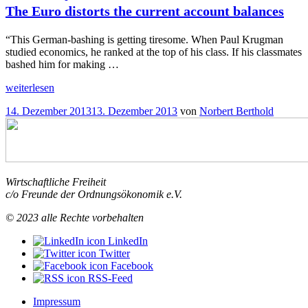
The Euro distorts the current account balances
“This German-bashing is getting tiresome. When Paul Krugman
studied economics, he ranked at the top of his class. If his classmates
bashed him for making …
„Germany
weiterlesen
in
Veröffentlicht
14. Dezember 2013
13. Dezember 2013
von
Norbert Berthold
the
am
Dock
The
Euro
distorts
the
Wirtschaftliche Freiheit
current
c/o Freunde der Ordnungsökonomik e.V.
account
“
balances
© 2023 alle Rechte vorbehalten
LinkedIn
Twitter
Facebook
RSS-Feed
Impressum