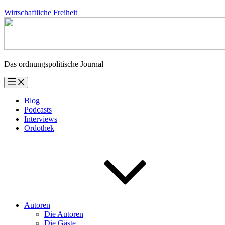
Zum
Wirtschaftliche Freiheit
Inhalt
springen
Das ordnungspolitische Journal
Blog
Podcasts
Interviews
Ordothek
Autoren
Die Autoren
Die Gäste