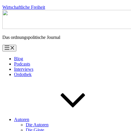
Zum
Wirtschaftliche Freiheit
Inhalt
springen
Das ordnungspolitische Journal
Blog
Podcasts
Interviews
Ordothek
Autoren
Die Autoren
Die Gäste