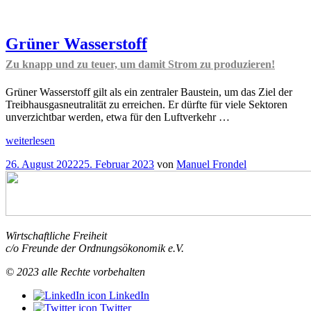
Grüner Wasserstoff
Zu knapp und zu teuer, um damit Strom zu produzieren!
Grüner Wasserstoff gilt als ein zentraler Baustein, um das Ziel der
Treibhausgasneutralität zu erreichen. Er dürfte für viele Sektoren
unverzichtbar werden, etwa für den Luftverkehr …
„Grüner
weiterlesen
Wasserstoff
Veröffentlicht
26. August 2022
25. Februar 2023
von
Manuel Frondel
Zu
am
knapp
und
zu
teuer,
um
Wirtschaftliche Freiheit
damit
c/o Freunde der Ordnungsökonomik e.V.
Strom
zu
© 2023 alle Rechte vorbehalten
produzieren!
“
LinkedIn
Twitter