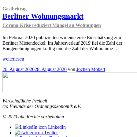
Gastbeitrag
Berliner Wohnungsmarkt
Corona-Krise reduziert Mangel an Wohnungen
Im Februar 2020 publizierten wir eine erste Einschätzung zum
Berliner Mietendeckel. Im Jahresverlauf 2019 fiel die Zahl der
Baugenehmigungen kräftig und die Zahl der Wohnräume …
„
Gastbeitrag
weiterlesen
Berliner
Veröffentlicht
26. August 2020
28. August 2020
von
Jochen Möbert
Wohnungsmarkt
am
Corona-
Krise
reduziert
Mangel
an
Wirtschaftliche Freiheit
Wohnungen
c/o Freunde der Ordnungsökonomik e.V.
“
© 2023 alle Rechte vorbehalten
LinkedIn
Twitter