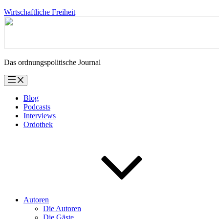
Zum
Wirtschaftliche Freiheit
Inhalt
springen
Das ordnungspolitische Journal
Blog
Podcasts
Interviews
Ordothek
Autoren
Die Autoren
Die Gäste