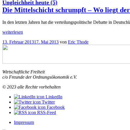
Ungleichheit heute (5)
Stabilisierung
oder
Die Mittelschicht schrumpft – Wo liegt d
nur
Verschnaufpause
In den letzten Jahren hat die verteilungspolitische Debatte in Deutsc
Wie
geht
„
weiterlesen
Ungleichheit
es
heute
weiter
Veröffentlicht
13. Februar 2013
17. Mai 2013
von
Eric Thode
(5)
mit
am
Die
der
Mittelschicht
Mittelschicht?
“
schrumpft
–
Wo
Wirtschaftliche Freiheit
liegt
c/o Freunde der Ordnungsökonomik e.V.
der
Handlungsbedarf?“
© 2023 alle Rechte vorbehalten
LinkedIn
Twitter
Facebook
RSS-Feed
Impressum