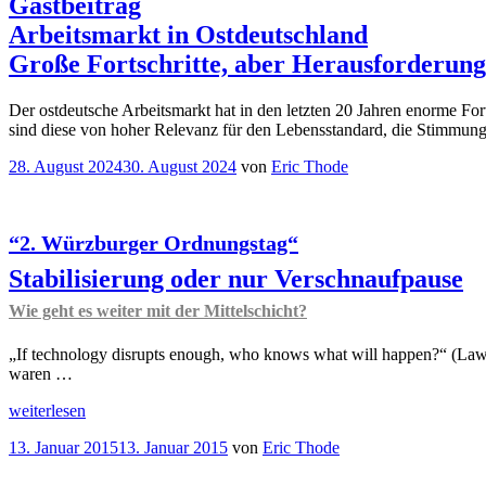
Gastbeitrag
Arbeitsmarkt in Ostdeutschland
Große Fortschritte, aber Herausforderung
Der ostdeutsche Arbeitsmarkt hat in den letzten 20 Jahren enorme Fort
sind diese von hoher Relevanz für den Lebensstandard, die Stimmung
Veröffentlicht
28. August 2024
30. August 2024
von
Eric Thode
am
“2. Würzburger Ordnungstag“
Stabilisierung oder nur Verschnaufpause
Wie geht es weiter mit der Mittelschicht?
„If technology disrupts enough, who knows what will happen?“ (Lawr
waren …
„
weiterlesen
“2.
Veröffentlicht
13. Januar 2015
13. Januar 2015
von
Eric Thode
Würzburger
am
Ordnungstag“