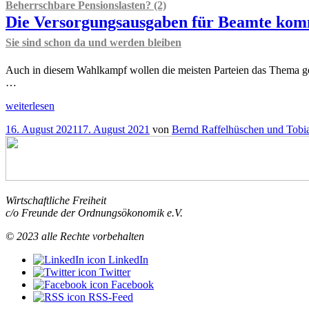
Beherrschbare Pensionslasten? (2)
Die Versorgungsausgaben für Beamte kom
Sie sind schon da und werden bleiben
Auch in diesem Wahlkampf wollen die meisten Parteien das Thema ge
…
„
Beherrschbare
weiterlesen
Pensionslasten?
Veröffentlicht
16. August 2021
17. August 2021
von
Bernd Raffelhüschen und Tobi
(2)
am
Die
Versorgungsausgaben
für
Beamte
kommen
Wirtschaftliche Freiheit
nicht
c/o Freunde der Ordnungsökonomik e.V.
Sie
sind
© 2023 alle Rechte vorbehalten
schon
da
LinkedIn
und
Twitter
werden
Facebook
bleiben
RSS-Feed
“