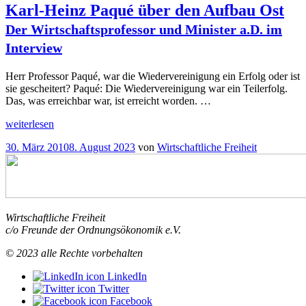
Karl-Heinz Paqué über den Aufbau Ost
Der Wirtschaftsprofessor und Minister a.D. im
Interview
Herr Professor Paqué, war die Wiedervereinigung ein Erfolg oder ist
sie gescheitert? Paqué: Die Wiedervereinigung war ein Teilerfolg.
Das, was erreichbar war, ist erreicht worden. …
„
weiterlesen
BlogDialog
Karl-
Veröffentlicht
30. März 2010
8. August 2023
von
Wirtschaftliche Freiheit
Heinz
am
Paqué
über
den
Aufbau
Ost
Wirtschaftliche Freiheit
Der
c/o Freunde der Ordnungsökonomik e.V.
Wirtschaftsprofessor
und
© 2023 alle Rechte vorbehalten
Minister
a.D.
LinkedIn
im
Twitter
“
Interview
Facebook