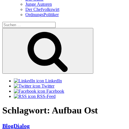
Junge Autoren
Der Chefvolkswirt
OrdnungsPolitiker
Suchen
nach:
Suchen
LinkedIn
Twitter
Facebook
RSS-Feed
Schlagwort:
Aufbau Ost
BlogDialog