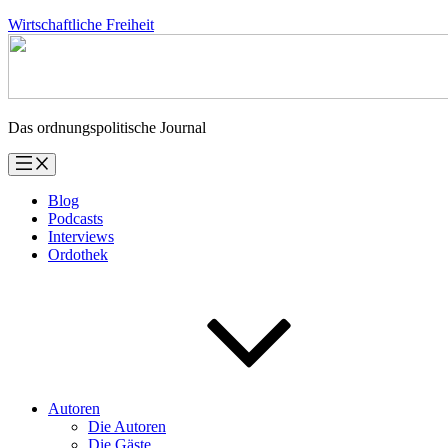
Zum
Wirtschaftliche Freiheit
Inhalt
springen
Das ordnungspolitische Journal
Blog
Podcasts
Interviews
Ordothek
Autoren
Die Autoren
Die Gäste