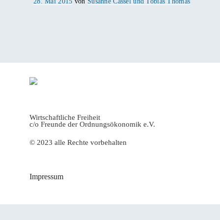
Veröffentlicht
28. Mai 2015
von
Susanne Cassel und Tobias Thomas
am
Wirtschaftliche Freiheit
c/o Freunde der Ordnungsökonomik e.V.
© 2023 alle Rechte vorbehalten
Impressum