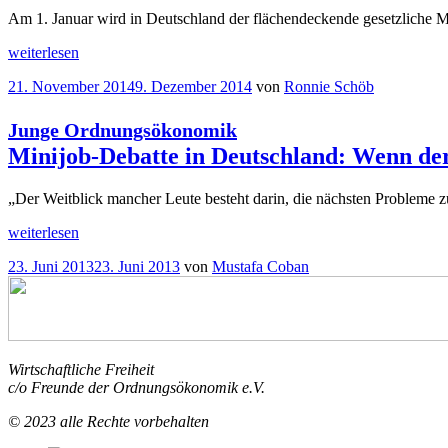
Am 1. Januar wird in Deutschland der flächendeckende gesetzliche M
„
weiterlesen
Gastbeitrag
Die
Veröffentlicht
21. November 2014
9. Dezember 2014
von
Ronnie Schöb
Zukunft
am
des
Mindestlohns“
Junge Ordnungsökonomik
Minijob-Debatte in Deutschland: Wenn der 
„Der Weitblick mancher Leute besteht darin, die nächsten Probleme 
„
weiterlesen
Junge
Ordnungsökonomik
Veröffentlicht
23. Juni 2013
23. Juni 2013
von
Mustafa Coban
Minijob-
am
Debatte
in
Deutschland:
Wenn
der
Wirtschaftliche Freiheit
Blick
c/o Freunde der Ordnungsökonomik e.V.
über
den
© 2023 alle Rechte vorbehalten
Tellerrand
fehlt“