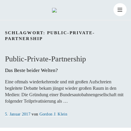
Zum
Suchen
Inhalt
Suchen
nach:
SCHLAGWORT:
PUBLIC-PRIVATE-
PARTNERSHIP
springen
Public-Private-Partnership
Das Beste beider Welten?
Eine oftmals wiederkehrende und mit großen Aufschreien
begleitete Debatte bekam jüngst wieder großen Raum in den
Medien: Die Gründung einer Bundesautobahnengesellschaft mit
folgender Teilprivatisierung als …
Veröffentlicht
5. Januar 2017
von
Gordon J. Klein
am