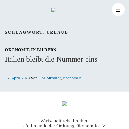
Zum
Suchen
Inhalt
Suchen
nach:
SCHLAGWORT:
URLAUB
springen
ÖKONOMIE IN BILDERN
Italien bleibt die Nummer eins
Veröffentlicht
15. April 2023
von
The Strolling Economist
am
Wirtschaftliche Freiheit
c/o Freunde der Ordnungsökonomik e.V.