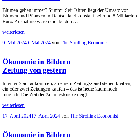
Blumen gehen immer? Stimmt. Seit Jahren liegt der Umsatz von
Blumen und Pflanzen in Deutschland konstant bei rund 8 Milliarden
Euro. Ausnahme waren die beiden …
„
Ökonomie
weiterlesen
in
Veröffentlicht
9. Mai 2024
9. Mai 2024
von
The Strolling Economist
Bildern
am
Offen
für
Blumen“
Ökonomie in Bildern
Zeitung von gestern
In einer Stadt ankommen, an einem Zeitungsstand stehen bleiben,
ein oder zwei Zeitungen kaufen – das ist heute kaum noch
möglich. Die Zeit der Zeitungskioske neigt …
„
Ökonomie
weiterlesen
in
Veröffentlicht
17. April 2024
17. April 2024
von
The Strolling Economist
Bildern
am
Zeitung
von
gestern“
Ökonomie in Bildern