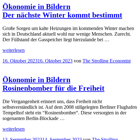
Ökonomie in Bildern
Der nächste Winter kommt bestimmt
Große Sorgen um kalte Heizungen im kommenden Winter machen
sich in Deutschland aktuell wohl nur wenige Menschen. Zurecht.
Der Füllstand der Gasspeicher liegt hierzulande bei …
„
Ökonomie
weiterlesen
in
Veröffentlicht
16. Oktober 2023
16. Oktober 2023
von
The Strolling Economist
Bildern
am
Der
nächste
Winter
Ökonomie in Bildern
kommt
Rosinenbomber für die Freiheit
bestimmt“
Die Vergangenheit erinnert uns, dass Freiheit nicht
selbstverständlich ist. Auf dem 2008 stillgelegten Berliner Flughafen
Tempelhof steht ein “Rosinenbomber“. Diese versorgten in der
sogenanten Berlin-Blockade …
„
Ökonomie
weiterlesen
in
Veröffentlicht
13. September 2023
14. September 2023
von
The Strolling
Bildern