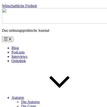
Zum
Wirtschaftliche Freiheit
Inhalt
springen
Das ordnungspolitische Journal
Blog
Podcasts
Interviews
Ordothek
Autoren
Die Autoren
Die Gäste