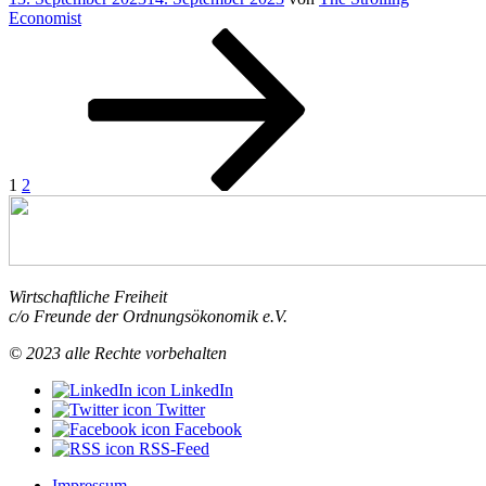
am
Economist
Rosinenbomber
Seitennummerierung
Seite
Seite
Nächste
für
Seite
die
der
Freiheit“
Beiträge
1
2
Wirtschaftliche Freiheit
c/o Freunde der Ordnungsökonomik e.V.
© 2023 alle Rechte vorbehalten
LinkedIn
Twitter
Facebook
RSS-Feed
Impressum