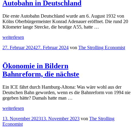
Autobahn in Deutschland
Die erste Autobahn Deutschland wurde am 6. August 1932 von
Kölns Oberbürgermeister Konrad Adenauer eröffnet. Die rund 20
Kilometer lange Strecke, die heutige A55, hatte …
„
Ökonomie
weiterlesen
in
Veröffentlicht
27. Februar 2024
27. Februar 2024
von
The Strolling Economist
Bildern
am
Autobahn
in
Deutschland“
Ökonomie in Bildern
Bahnreform, die nächste
Ein ICE fährt durch Hamburg-Altona: Was wäre wohl aus der
Deutschen Bahn geworden, wenn es die Bahnreform von 1994 nie
gegeben hätte? Damals hatte man …
„
Ökonomie
weiterlesen
in
Veröffentlicht
13. November 2023
13. November 2023
von
The Strolling
Bildern
am
Economist
Bahnreform,
die
nächste“