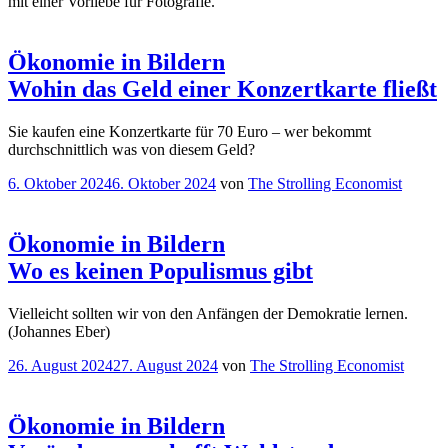
mit einer Vorliebe für Fotografie.
Ökonomie in Bildern
Wohin das Geld einer Konzertkarte fließt
Sie kaufen eine Konzertkarte für 70 Euro – wer bekommt
durchschnittlich was von diesem Geld?
Veröffentlicht
6. Oktober 2024
6. Oktober 2024
von
The Strolling Economist
am
Ökonomie in Bildern
Wo es keinen Populismus gibt
Vielleicht sollten wir von den Anfängen der Demokratie lernen.
(Johannes Eber)
Veröffentlicht
26. August 2024
27. August 2024
von
The Strolling Economist
am
Ökonomie in Bildern