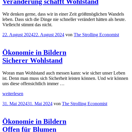
Veränderung schafft Wohlstand
Wir denken gerne, dass wir in einer Zeit größtmöglichen Wandels
leben. Dass sich die Dinge nie schneller verändert hätten als heute.
Vielleicht stimmt das nicht.
Veröffentlicht
22. August 2024
22. August 2024
von
The Strolling Economist
am
Ökonomie in Bildern
Sicherer Wohlstand
Woran man Wohlstand auch messen kann: wie sicher unser Leben
ist. Denn man muss sich Sicherheit leisten können. Und wir können
uns diese offensichtlich immer …
„
Ökonomie
weiterlesen
in
Veröffentlicht
31. Mai 2024
31. Mai 2024
von
The Strolling Economist
Bildern
am
Sicherer
Wohlstand“
Ökonomie in Bildern
Offen für Blumen