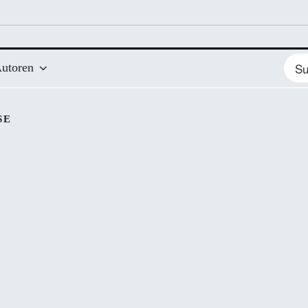
Such
utoren
nach
SE