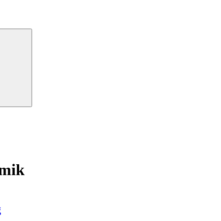
Suchen
mik
g