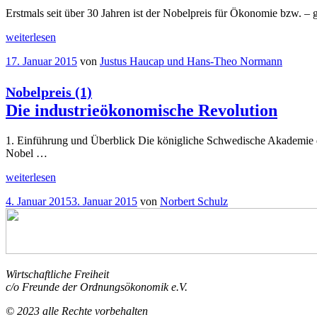
Erstmals seit über 30 Jahren ist der Nobelpreis für Ökonomie bzw. –
„
weiterlesen
Nobelpreis
(2)
Veröffentlicht
17. Januar 2015
von
Justus Haucap und Hans-Theo Normann
Viel
am
Nutzen
für
Nobelpreis (1)
die
Die industrieökonomische Revolution
praktische
Regulierung“
1. Einführung und Überblick Die königliche Schwedische Akademie d
Nobel …
„
weiterlesen
Nobelpreis
(1)
Veröffentlicht
4. Januar 2015
3. Januar 2015
von
Norbert Schulz
Die
am
industrieökonomische
Revolution“
Wirtschaftliche Freiheit
c/o Freunde der Ordnungsökonomik e.V.
© 2023 alle Rechte vorbehalten