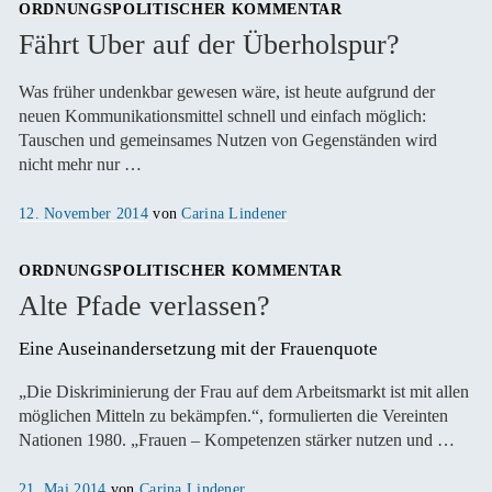
ORDNUNGSPOLITISCHER KOMMENTAR
Fährt Uber auf der Überholspur?
Was früher undenkbar gewesen wäre, ist heute aufgrund der
neuen Kommunikationsmittel schnell und einfach möglich:
Tauschen und gemeinsames Nutzen von Gegen­ständen wird
nicht mehr nur …
Veröffentlicht
12. November 2014
von
Carina Lindener
am
ORDNUNGSPOLITISCHER KOMMENTAR
Alte Pfade verlassen?
Eine Auseinandersetzung mit der Frauenquote
„Die Diskriminierung der Frau auf dem Arbeitsmarkt ist mit allen
möglichen Mitteln zu bekämpfen.“, formulierten die Vereinten
Nationen 1980. „Frauen – Kompetenzen stärker nutzen und …
Veröffentlicht
21. Mai 2014
von
Carina Lindener