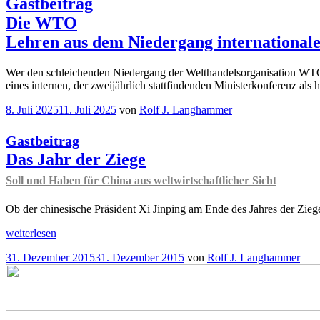
Gastbeitrag
Die WTO
Lehren aus dem Niedergang internationa
Wer den schleichenden Niedergang der Welthandelsorganisation WTO
eines internen, der zweijährlich stattfindenden Ministerkonferenz al
Veröffentlicht
8. Juli 2025
11. Juli 2025
von
Rolf J. Langhammer
am
Gastbeitrag
Das Jahr der Ziege
Soll und Haben für China aus weltwirtschaftlicher Sicht
Ob der chinesische Präsident Xi Jinping am Ende des Jahres der Ziege
„
weiterlesen
Gastbeitrag
Das
Veröffentlicht
31. Dezember 2015
31. Dezember 2015
von
Rolf J. Langhammer
Jahr
am
der
Ziege
Soll
und