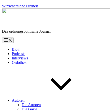
Zum
Wirtschaftliche Freiheit
Inhalt
springen
Das ordnungspolitische Journal
Blog
Podcasts
Interviews
Ordothek
Autoren
Die Autoren
Die Gäste