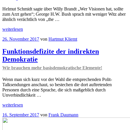
Helmut Schmidt sagte über Willy Brandt „Wer Visionen hat, sollte
zum Arzt gehen“; George H.W. Bush sprach mit weniger Witz aber
ähnlich verächtlich von „the …
„Realpolitische
weiterlesen
Visionen“
Veröffentlicht
26. November 2017
von
Hartmut Kliemt
am
Funktionsdefizite der indirekten
Demokratie
Wir brauchen mehr basisdemokratische Elemente!
Wenn man sich kurz vor der Wahl die entsprechenden Polit-
Talksendungen anschaut, so bestechen die dort auftretenden
Personen durch eine Sprache, die sich maßgeblich durch
Unverbindlichkeit …
„Funktionsdefizite
weiterlesen
der
Veröffentlicht
16. September 2017
von
Frank Daumann
indirekten
am
Demokratie
Wir