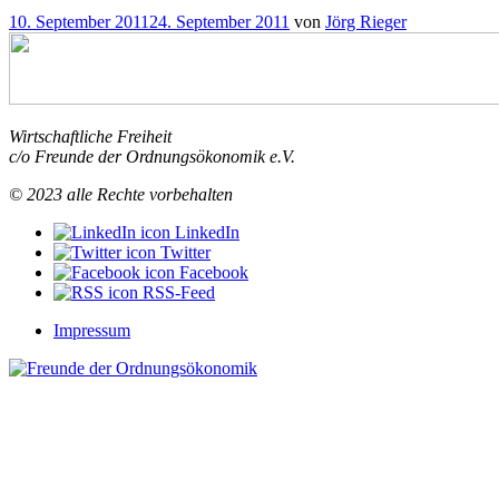
Ordnungsökonomik
Veröffentlicht
10. September 2011
24. September 2011
von
Jörg Rieger
Ein
am
Netz
voller
Cluster
Funktionierende
Netzwerke
Wirtschaftliche Freiheit
versprechen
c/o Freunde der Ordnungsökonomik e.V.
dicke
“
Fische
© 2023 alle Rechte vorbehalten
LinkedIn
Twitter
Facebook
RSS-Feed
Impressum