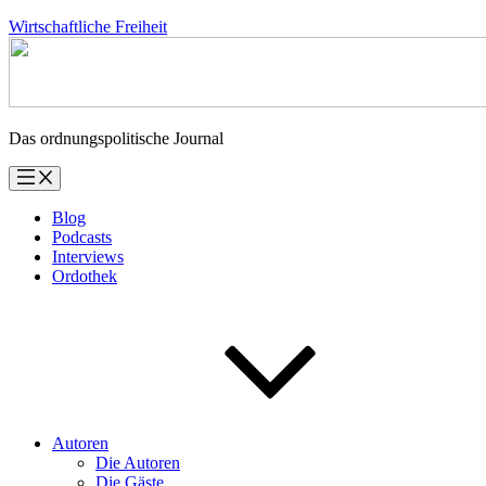
Zum
Wirtschaftliche Freiheit
Inhalt
springen
Das ordnungspolitische Journal
Blog
Podcasts
Interviews
Ordothek
Autoren
Die Autoren
Die Gäste