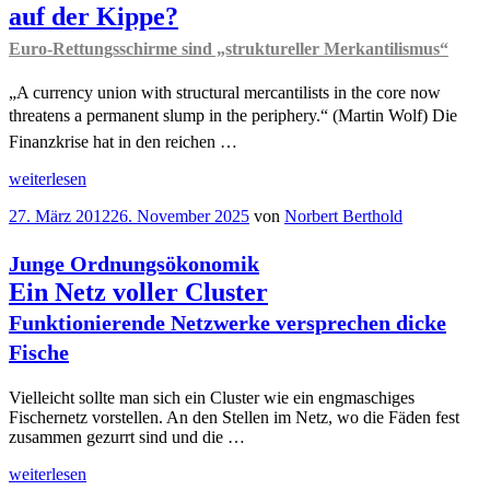
auf der Kippe?
Euro-Rettungsschirme sind „struktureller Merkantilismus“
„A currency union with structural mercantilists in the core now
threatens a permanent slump in the periphery.“ (Martin Wolf) Die
Finanzkrise hat in den reichen …
„Steht
weiterlesen
das
Veröffentlicht
27. März 2012
26. November 2025
von
Norbert Berthold
„Geschäftsmodell
am
Deutschland“
auf
Junge Ordnungsökonomik
der
Ein Netz voller Cluster
Kippe?
Euro-
Funktionierende Netzwerke versprechen dicke
Rettungsschirme
Fische
sind
„struktureller
Merkantilismus“
“
Vielleicht sollte man sich ein Cluster wie ein engmaschiges
Fischernetz vorstellen. An den Stellen im Netz, wo die Fäden fest
zusammen gezurrt sind und die …
„
weiterlesen
Junge