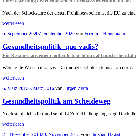
Eine Bewertung des europäischen Corona-Wiederaufbauplans
und
Clemens
Nach der Schockstarre der ersten Frühlingswochen ist die EU zu ein
Fuest
unterscheiden
„
Corona-
weiterlesen
Die
Wiederaufbaufonds
Corona-
Veröffentlicht
6. September 2020
7. September 2020
von
Friedrich Heinemann
(1)
Bücher
am
LAST
der
Generation
Gesundheitspolitik- quo vadis?
beiden
EU
Top-
Ein Resümee aus einem hoffentlich nicht nur aktionistischen Jah
Eine
Ökonomen
Bewertung
in
des
Wenn gute Wirtschafts- bzw. Gesundheitspolitik sich linear an der Zah
der
europäischen
Rezension
„Gesundheitspolitik-
Corona-
weiterlesen
“
quo
Wiederaufbauplans
Veröffentlicht
6. März 2016
6. März 2016
von
Jürgen Zerth
vadis?
“
am
Ein
Resümee
Gesundheitspolitik am Scheideweg
aus
einem
Noch steht nichts fest und somit ist Zurückhaltung angesagt. Doch 
hoffentlich
nicht
„Gesundheitspolitik
weiterlesen
nur
am
aktionistischen
Veröffentlicht
21. November 2013
20. November 2013
von
Christian Hagist
Scheideweg“