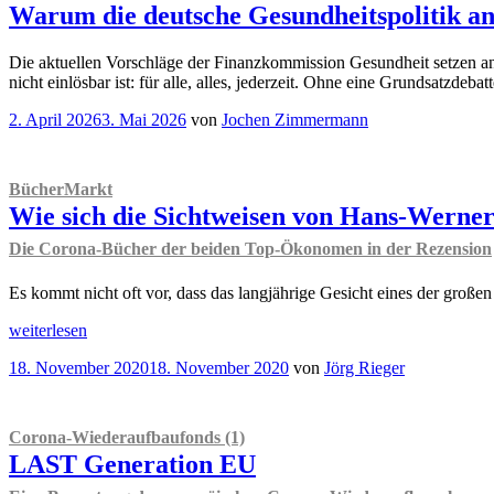
Warum die deutsche Gesundheitspolitik an
Die aktuellen Vorschläge der Finanzkommission Gesundheit setzen an
nicht einlösbar ist: für alle, alles, jederzeit. Ohne eine Grundsatzdeb
Veröffentlicht
2. April 2026
3. Mai 2026
von
Jochen Zimmermann
am
BücherMarkt
Wie sich die Sichtweisen von Hans-Werner
Die Corona-Bücher der beiden Top-Ökonomen in der Rezension
Es kommt nicht oft vor, dass das langjährige Gesicht eines der große
„
BücherMarkt
weiterlesen
Wie
Veröffentlicht
18. November 2020
18. November 2020
von
Jörg Rieger
sich
am
die
Sichtweisen
von
Corona-Wiederaufbaufonds (1)
Hans-
LAST Generation EU
Werner
Sinn