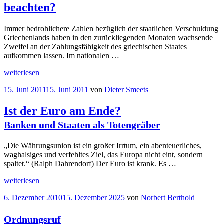
beachten?
Immer bedrohlichere Zahlen bezüglich der staatlichen Verschuldung
Griechenlands haben in den zurückliegenden Monaten wachsende
Zweifel an der Zahlungsfähigkeit des griechischen Staates
aufkommen lassen. Im nationalen …
„Staatliche
weiterlesen
Insolvenz
Veröffentlicht
15. Juni 2011
15. Juni 2011
von
Dieter Smeets
–
am
Was
ist
Ist der Euro am Ende?
zu
Banken und Staaten als Totengräber
beachten?“
„Die Währungsunion ist ein großer Irrtum, ein abenteuerliches,
waghalsiges und verfehltes Ziel, das Europa nicht eint, sondern
spaltet.“ (Ralph Dahrendorf) Der Euro ist krank. Es …
„Ist
weiterlesen
der
Veröffentlicht
6. Dezember 2010
15. Dezember 2025
von
Norbert Berthold
Euro
am
am
Ende?
Ordnungsruf