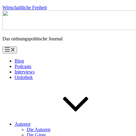
Zum
Wirtschaftliche Freiheit
Inhalt
springen
Das ordnungspolitische Journal
Blog
Podcasts
Interviews
Ordothek
Autoren
Die Autoren
Die Gäste