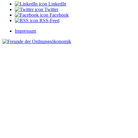
der
LinkedIn
Bundeskanzlerin
Twitter
bei
Facebook
der
RSS-Feed
Reform
des
Impressum
EU-
Stabilitätspakts
ordnungspolitisch
einwandfrei
“
ist