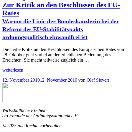
Banken
Zur Kritik an den Beschlüssen des EU-
und
Rates
Staaten
als
Warum die Linie der Bundeskanzlerin bei der
“
Totengräber
Reform des EU-Stabilitätspakts
ordnungspolitisch einwandfrei ist
Die herbe Kritik an den Beschlüssen des Europäischen Rates vom
28. Oktober geht vorbei an der erheblichen Bedeutung des
Erreichten. Sie macht teilweise zugleich ein …
„
weiterlesen
Ordnungsruf
Zur
Veröffentlicht
12. November 2010
12. November 2010
von
Olaf Sievert
Kritik
am
an
den
Beschlüssen
des
EU-
Wirtschaftliche Freiheit
Rates
c/o Freunde der Ordnungsökonomik e.V.
Warum
die
© 2023 alle Rechte vorbehalten
Linie