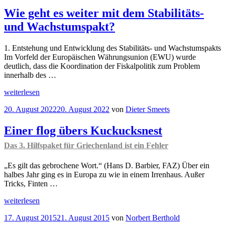
Wie geht es weiter mit dem Stabilitäts-
und Wachstumspakt?
1. Entstehung und Entwicklung des Stabilitäts- und Wachstumspakts
Im Vorfeld der Europäischen Währungsunion (EWU) wurde
deutlich, dass die Koordination der Fiskalpolitik zum Problem
innerhalb des …
„Wie
weiterlesen
geht
Veröffentlicht
20. August 2022
20. August 2022
von
Dieter Smeets
es
am
weiter
mit
Einer flog übers Kuckucksnest
dem
Das 3. Hilfspaket für Griechenland ist ein Fehler
Stabilitäts-
und
Wachstumspakt?“
„Es gilt das gebrochene Wort.“ (Hans D. Barbier, FAZ) Über ein
halbes Jahr ging es in Europa zu wie in einem Irrenhaus. Außer
Tricks, Finten …
„Einer
weiterlesen
flog
Veröffentlicht
17. August 2015
21. August 2015
von
Norbert Berthold
übers