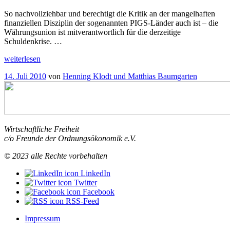
So nachvollziehbar und berechtigt die Kritik an der mangelhaften
finanziellen Disziplin der sogenannten PIGS-Länder auch ist – die
Währungsunion ist mitverantwortlich für die derzeitige
Schuldenkrise. …
„Die
weiterlesen
Schuldenmechanik
Veröffentlicht
14. Juli 2010
von
Henning Klodt und Matthias Baumgarten
des
am
Euro“
Wirtschaftliche Freiheit
c/o Freunde der Ordnungsökonomik e.V.
© 2023 alle Rechte vorbehalten
LinkedIn
Twitter
Facebook
RSS-Feed
Impressum