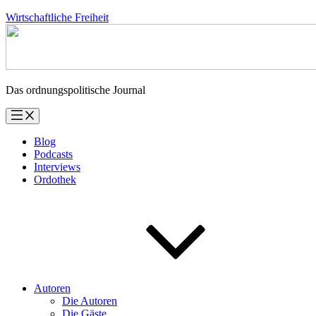
Zum
Wirtschaftliche Freiheit
Inhalt
springen
Das ordnungspolitische Journal
Blog
Podcasts
Interviews
Ordothek
Autoren
Die Autoren
Die Gäste