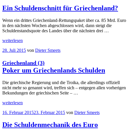
am
Kuckucksnest
Das
Ein Schuldenschnitt für Griechenland?
3.
Hilfspaket
Wenn ein drittes Griechenland-Rettungspaket über ca. 85 Mrd. Euro
für
in den nächsten Wochen abgeschlossen wird, dann steigt die
Griechenland
Schuldenstandsquote des Landes über die nächsten drei …
ist
ein
„Ein
weiterlesen
Fehler
“
Schuldenschnitt
Veröffentlicht
28. Juli 2015
von
Dieter Smeets
für
am
Griechenland?“
Griechenland (3)
Poker um Griechenlands Schulden
Die griechische Regierung und die Troika, die allerdings offiziell
nicht mehr so genannt wird, treffen sich – entgegen allen vorherigen
Bekundungen der griechischen Seite – …
„
weiterlesen
Griechenland
(3)
Veröffentlicht
16. Februar 2015
23. Februar 2015
von
Dieter Smeets
Poker
am
um
Griechenlands
Die Schuldenmechanik des Euro
Schulden“