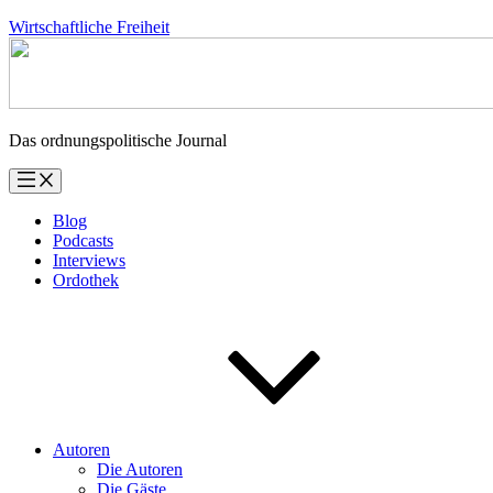
Zum
Wirtschaftliche Freiheit
Inhalt
springen
Das ordnungspolitische Journal
Blog
Podcasts
Interviews
Ordothek
Autoren
Die Autoren
Die Gäste