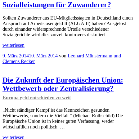
Sozialleistungen für Zuwanderer?
Sollten Zuwanderer aus EU-Mitgliedsstaaten in Deutschland einen
Anspruch auf Arbeitslosengeld II (ALGÂ II) haben? Ausgelöst
durch einander widersprechende Urteile verschiedener
Sozialgerichte wird dies zurzeit kontrovers diskutiert. …
„
weiterlesen
Ordnungspolitischer
Kommentar
Veröffentlicht
9. März 2014
10. März 2014
von
Leonard Münstermann und
Sozialleistungen
am
Clemens Recker
für
Zuwanderer?“
Die Zukunft der Europäischen Union:
Wettbewerb oder Zentralisierung?
Europa geht entschieden zu weit
„Nicht ständiger Kampf ist das Kennzeichen gesunden
Wettbewerbs, sondern die Vielfalt.“ (Michael Rothschild) Die
Europäische Union ist in keiner guten Verfassung, weder
wirtschaftlich noch politisch. …
„Die
weiterlesen