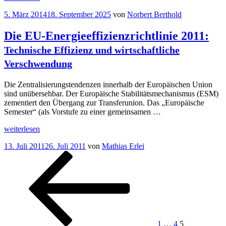
Zukunft
Veröffentlicht
5. März 2014
18. September 2025
von
Norbert Berthold
der
am
Europäischen
Union:
Die EU-Energieeffizienzrichtlinie 2011:
Wettbewerb
Technische Effizienz und wirtschaftliche
oder
Zentralisierung?
Verschwendung
Europa
geht
Die Zentralisierungstendenzen innerhalb der Europäischen Union
entschieden
sind unübersehbar. Der Europäische Stabilitätsmechanismus (ESM)
zu
zementiert den Übergang zur Transferunion. Das „Europäische
weit
“
Semester“ (als Vorstufe zu einer gemeinsamen …
„Die
weiterlesen
EU-
Veröffentlicht
13. Juli 2011
26. Juli 2011
von
Mathias Erlei
Energieeffizienzrichtlinie
am
Seitennummerierung
Vorherige
Seite
Seite
Seite
2011:
Seite
Technische
der
Effizienz
Beiträge
und
wirtschaftliche
“
Verschwendung
1
…
4
5