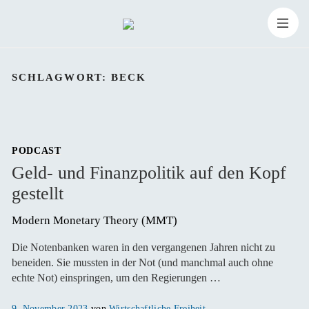
Zum
Suchen
Inhalt
Suchen
nach:
SCHLAGWORT:
BECK
springen
PODCAST
Geld- und Finanzpolitik auf den Kopf
gestellt
Modern Monetary Theory (MMT)
Die Notenbanken waren in den vergangenen Jahren nicht zu
beneiden. Sie mussten in der Not (und manchmal auch ohne
echte Not) einspringen, um den Regierungen …
Veröffentlicht
9. November 2023
von
Wirtschaftliche Freiheit