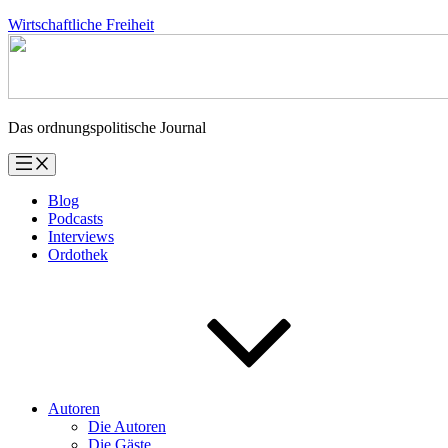
Zum
Wirtschaftliche Freiheit
Inhalt
springen
Das ordnungspolitische Journal
Blog
Podcasts
Interviews
Ordothek
Autoren
Die Autoren
Die Gäste