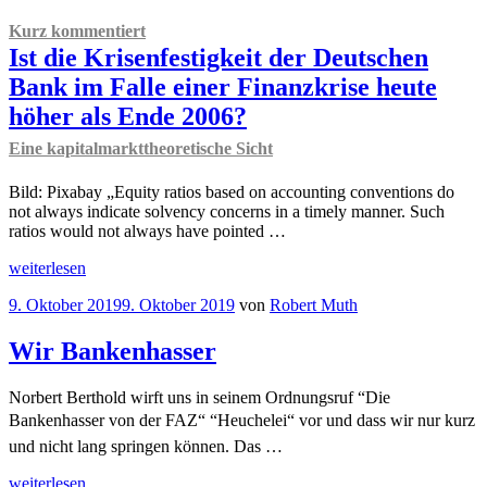
Kurz kommentiert
Ist die Krisenfestigkeit der Deutschen
Bank im Falle einer Finanzkrise heute
höher als Ende 2006?
Eine kapitalmarkttheoretische Sicht
Bild: Pixabay „Equity ratios based on accounting conventions do
not always indicate solvency concerns in a timely manner. Such
ratios would not always have pointed …
„
Kurz
weiterlesen
kommentiert
Veröffentlicht
9. Oktober 2019
9. Oktober 2019
von
Robert Muth
Ist
am
die
Krisenfestigkeit
Wir Bankenhasser
der
Deutschen
Norbert Berthold wirft uns in seinem Ordnungsruf “Die
Bank
Bankenhasser von der FAZ“ “Heuchelei“ vor und dass wir nur kurz
im
Falle
und nicht lang springen können. Das …
einer
„Wir
Finanzkrise
weiterlesen