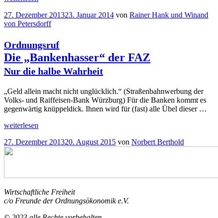
Bankenhasser“
heute
Veröffentlicht
27. Dezember 2013
23. Januar 2014
von
Rainer Hank und Winand
höher
am
von Petersdorff
als
Ende
2006?
Ordnungsruf
Eine
Die „Bankenhasser“ der FAZ
kapitalmarkttheoretische
Sicht
“
Nur die halbe Wahrheit
„Geld allein macht nicht unglücklich.“ (Straßenbahnwerbung der
Volks- und Raiffeisen-Bank Würzburg) Für die Banken kommt es
gegenwärtig knüppeldick. Ihnen wird für (fast) alle Übel dieser …
„
weiterlesen
Ordnungsruf
Die
Veröffentlicht
27. Dezember 2013
20. August 2015
von
Norbert Berthold
„Bankenhasser“
am
der
FAZ
Nur
die
halbe
Wirtschaftliche Freiheit
“
Wahrheit
c/o Freunde der Ordnungsökonomik e.V.
© 2023 alle Rechte vorbehalten