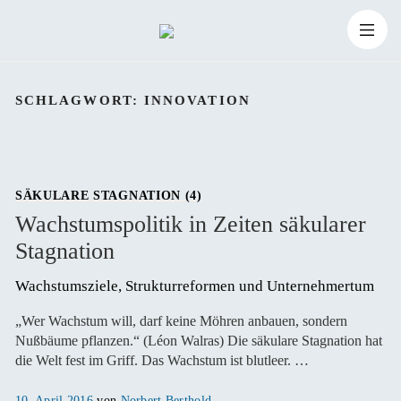
Zum
Suchen
Inhalt
Suchen
nach:
SCHLAGWORT:
INNOVATION
springen
SÄKULARE STAGNATION (4)
Wachstumspolitik in Zeiten säkularer
Stagnation
Wachstumsziele, Strukturreformen und Unternehmertum
„Wer Wachstum will, darf keine Möhren anbauen, sondern
Nußbäume pflanzen.“ (Léon Walras) Die säkulare Stagnation hat
die Welt fest im Griff. Das Wachstum ist blutleer. …
Veröffentlicht
10. April 2016
von
Norbert Berthold