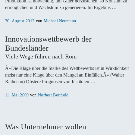
Produktion ist notwendig, um Güter herzustellen, so Konsum zu
ermöglichen und Wachstum zu generieren. Im Ergebnis …
Veröffentlicht
30. August 2012
von
Michael Neumann
am
Innovationswettbewerb der
Bundesländer
Viele Wege führen nach Rom
Â«Die Klage über die Stärke des Wettbewerbs ist in Wirklichkeit
meist nur eine Klage über den Mangel an Einfällen.Â» (Walter
Rathenau) Düstere Prognosen von Instituten …
Veröffentlicht
11. Mai 2009
von
Norbert Berthold
am
Was Unternehmer wollen