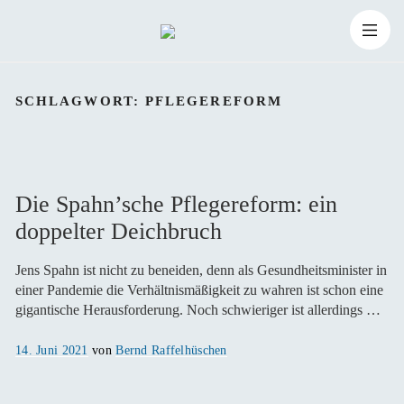
Zum
Suchen
Inhalt
Suchen
nach:
SCHLAGWORT:
PFLEGEREFORM
springen
Die Spahn’sche Pflegereform: ein
doppelter Deichbruch
Jens Spahn ist nicht zu beneiden, denn als Gesundheitsminister in
einer Pandemie die Verhältnismäßigkeit zu wahren ist schon eine
gigantische Herausforderung. Noch schwieriger ist allerdings …
Veröffentlicht
14. Juni 2021
von
Bernd Raffelhüschen
am