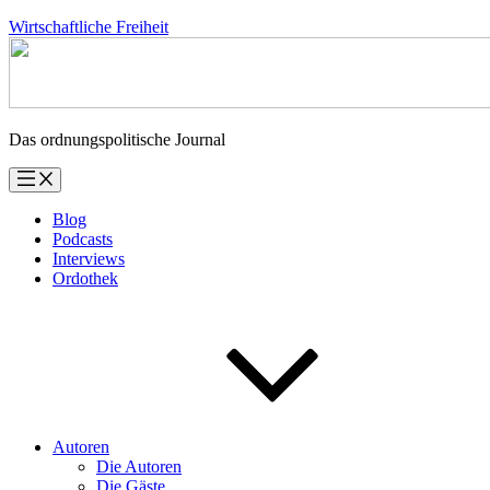
Zum
Wirtschaftliche Freiheit
Inhalt
springen
Das ordnungspolitische Journal
Blog
Podcasts
Interviews
Ordothek
Autoren
Die Autoren
Die Gäste