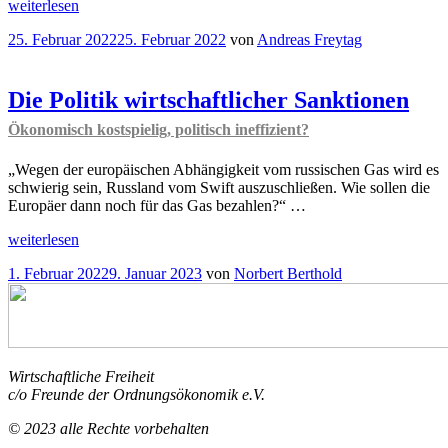
„
Gastbeitrag
weiterlesen
Warum
Veröffentlicht
25. Februar 2022
25. Februar 2022
von
Andreas Freytag
ist
am
die
Bundesregierung
so
Die Politik wirtschaftlicher Sanktionen
nachgiebig
Ökonomisch kostspielig, politisch ineffizient?
im
Umgang
mit
„Wegen der europäischen Abhängigkeit vom russischen Gas wird es
Russland?“
schwierig sein, Russland vom Swift auszuschließen. Wie sollen die
Europäer dann noch für das Gas bezahlen?“ …
„Die
weiterlesen
Politik
Veröffentlicht
1. Februar 2022
9. Januar 2023
von
Norbert Berthold
wirtschaftlicher
am
Sanktionen
Ökonomisch
kostspielig,
politisch
ineffizient?
Wirtschaftliche Freiheit
“
c/o Freunde der Ordnungsökonomik e.V.
© 2023 alle Rechte vorbehalten