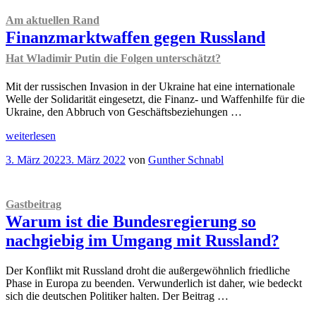
Am aktuellen Rand
Finanzmarktwaffen gegen Russland
Hat Wladimir Putin die Folgen unterschätzt?
Mit der russischen Invasion in der Ukraine hat eine internationale
Welle der Solidarität eingesetzt, die Finanz- und Waffenhilfe für die
Ukraine, den Abbruch von Geschäftsbeziehungen …
„
Am
weiterlesen
aktuellen
Veröffentlicht
3. März 2022
3. März 2022
von
Gunther Schnabl
Rand
am
Finanzmarktwaffen
gegen
Russland
Gastbeitrag
Hat
Warum ist die Bundesregierung so
Wladimir
Putin
nachgiebig im Umgang mit Russland?
die
Folgen
Der Konflikt mit Russland droht die außergewöhnlich friedliche
unterschätzt?
Phase in Europa zu beenden. Verwunderlich ist daher, wie bedeckt
“
sich die deutschen Politiker halten. Der Beitrag …