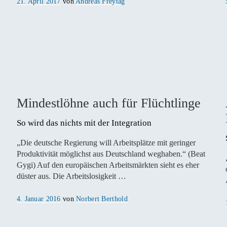
Veröffentlicht
21. April 2017
von
Andreas Freytag
am
Mindestlöhne auch für Flüchtlinge
So wird das nichts mit der Integration
„Die deutsche Regierung will Arbeitsplätze mit geringer
Produktivität möglichst aus Deutschland weghaben.“ (Beat
Gygi) Auf den europäischen Arbeitsmärkten sieht es eher
düster aus. Die Arbeitslosigkeit …
Veröffentlicht
4. Januar 2016
von
Norbert Berthold
am