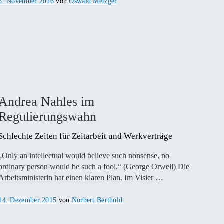
Veröffentlicht
5. November 2016
von
Oswald Metzger
am
Andrea Nahles im
Regulierungswahn
Schlechte Zeiten für Zeitarbeit und Werkverträge
„Only an intellectual would believe such nonsense, no
ordinary person would be such a fool.“ (George Orwell) Die
Arbeitsministerin hat einen klaren Plan. Im Visier …
Veröffentlicht
14. Dezember 2015
von
Norbert Berthold
am