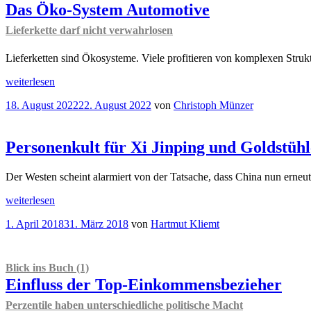
Das Öko-System Automotive
Lieferkette darf nicht verwahrlosen
Lieferketten sind Ökosysteme. Viele profitieren von komplexen Stru
„
Gastbeitrag
weiterlesen
Das
Veröffentlicht
18. August 2022
22. August 2022
von
Christoph Münzer
Öko-
am
System
Automotive
Lieferkette
Personenkult für Xi Jinping und Goldstühl
darf
nicht
Der Westen scheint alarmiert von der Tatsache, dass China nun erneu
verwahrlosen
“
„Personenkult
weiterlesen
für
Veröffentlicht
1. April 2018
31. März 2018
von
Hartmut Kliemt
Xi
am
Jinping
und
Goldstühlchen
Blick ins Buch (1)
für
Einfluss der Top-Einkommensbezieher
präsidiale
Trumpel“
Perzentile haben unterschiedliche politische Macht