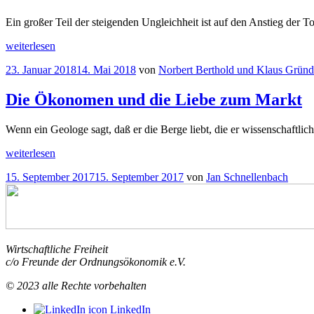
Ein großer Teil der steigenden Ungleichheit ist auf den Anstieg de
„
Blick
weiterlesen
ins
Veröffentlicht
23. Januar 2018
14. Mai 2018
von
Norbert Berthold und Klaus Gründ
Buch
am
(1)
Einfluss
Die Ökonomen und die Liebe zum Markt
der
Top-
Wenn ein Geologe sagt, daß er die Berge liebt, die er wissenschaftl
Einkommensbezieher
Perzentile
„Die
weiterlesen
haben
Ökonomen
unterschiedliche
Veröffentlicht
15. September 2017
15. September 2017
von
Jan Schnellenbach
und
politische
am
die
Macht
“
Liebe
zum
Markt“
Wirtschaftliche Freiheit
c/o Freunde der Ordnungsökonomik e.V.
© 2023 alle Rechte vorbehalten
LinkedIn