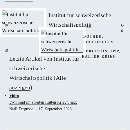
Institut für schweizerische
Wirtschaftspolitik
KAT
O
R
DOTHEK
,
POLITISCHES
SCHLAGWÖRTER
FERGUSON
,
IWP
,
KALTER KRIEG
Letzte Artikel von Institut für
schweizerische
Wirtschaftspolitik
(
Alle
anzeigen
)
Video
„Wir sind im zweiten Kalten Krieg“, sagt
Niall Ferguson.
- 17. September 2023