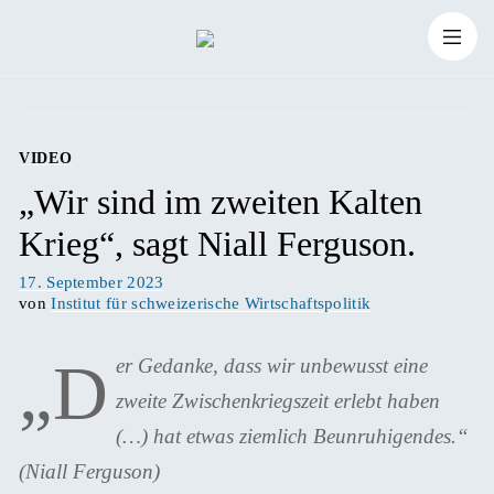
Zum
Suchen
Inhalt
Suchen
nach:
springen
VIDEO
„Wir sind im zweiten Kalten
Krieg“, sagt Niall Ferguson.
Veröffentlicht
17. September 2023
am
von
Institut für schweizerische Wirtschaftspolitik
„D
er Gedanke, dass wir unbewusst eine
zweite Zwischenkriegszeit erlebt haben
(…) hat etwas ziemlich Beunruhigendes.“
(Niall Ferguson)