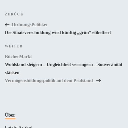
Beitragsnavigation
Vorheriger
ZURÜCK
Beitrag
OrdnungsPolitiker
Die Staatsverschuldung wird künftig „grün“ etikettiert
Nächster
WEITER
Beitrag
BücherMarkt
Wohlstand steigern – Ungleichheit verringern – Souveränität
stärken
Vermögensbildungspolitik auf dem Prüfstand
Über
Letzte Artikel