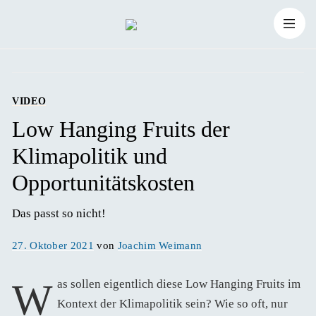
Zum
Suchen
Inhalt
Suchen
nach:
springen
VIDEO
Low Hanging Fruits der
Klimapolitik und
Opportunitätskosten
Das passt so nicht! 
Veröffentlicht
27. Oktober 2021
von
Joachim Weimann
am
Was sollen eigentlich diese Low Hanging Fruits im
Kontext der Klimapolitik sein? Wie so oft, nur