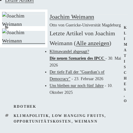
Letzte Artikel
Joachim Weimann
Otto von Guericke-Universität Magdeburg
KAT
K
Letzte Artikel von Joachim
L
I
Weimann
(
Alle anzeigen
)
M
A
Klimawandel abgesagt?
T
Die neuen Szenarien des IPCC
- 30. Mai
I
2026
S
Der tiefe Fall der “Guardian’s of
C
H
Democracy”
- 23. Februar 2026
E
Uns bleiben nur noch fünf Jahre
- 10.
S
Oktober 2025
,
O
RDOTHEK
SCHLAGWÖRTER
KLIMAPOLITIK
,
LOW HANGING FRUITS
,
OPPORTUNITÄTSKOSTEN
,
WEIMANN