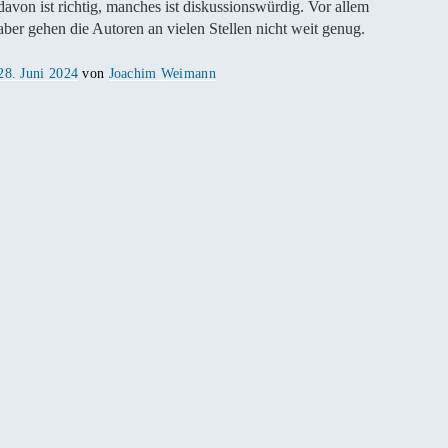
davon ist richtig, manches ist diskussionswürdig. Vor allem
aber gehen die Autoren an vielen Stellen nicht weit genug.
Veröffentlicht
28. Juni 2024
von
Joachim Weimann
am