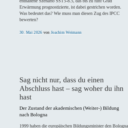
enthaltene Szenario SST5-8.5, das bis zu fünf Grad
Erwärmung prognostizierte, ist dabei gestrichen worden.
Was bedeutet das? Wie muss man diesen Zug des IPCC
bewerten?
Veröffentlicht
30. Mai 2026
von
Joachim Weimann
am
Sag nicht nur, dass du einen
Abschluss hast – sag woher du ihn
hast
Der Zustand der akademischen (Weiter-) Bildung 
nach Bologna 
1999 haben die europäischen Bildungsminister den Bologna