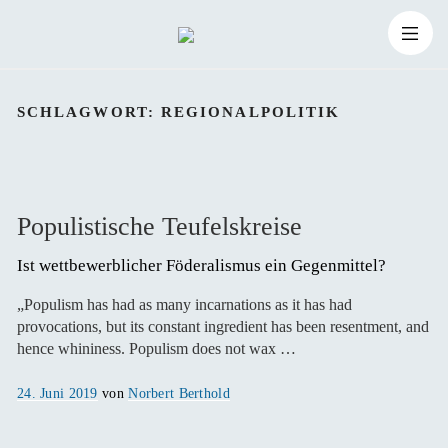
Zum
Suchen
Inhalt
Suchen
nach:
SCHLAGWORT:
REGIONALPOLITIK
springen
Populistische Teufelskreise
Ist wettbewerblicher Föderalismus ein Gegenmittel?
„Populism has had as many incarnations as it has had
provocations, but its constant ingredient has been resentment, and
hence whininess. Populism does not wax …
Veröffentlicht
24. Juni 2019
von
Norbert Berthold
am