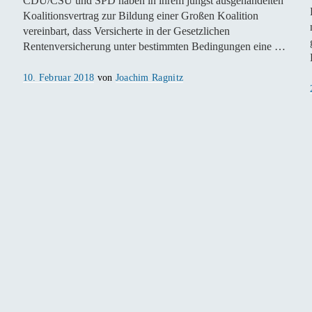
CDU/CSU und SPD haben in ihrem jüngst ausgehandelten
Koalitionsvertrag zur Bildung einer Großen Koalition
vereinbart, dass Versicherte in der Gesetzlichen
Rentenversicherung unter bestimmten Bedingungen eine …
Veröffentlicht
10. Februar 2018
von
Joachim Ragnitz
am