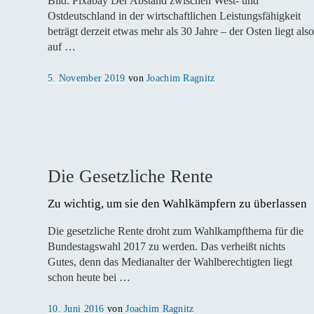
Bild: Pixabay Der Abstand zwischen West- und
Ostdeutschland in der wirtschaftlichen Leistungsfähigkeit
beträgt derzeit etwas mehr als 30 Jahre – der Osten liegt also
auf …
Veröffentlicht
5. November 2019
von
Joachim Ragnitz
am
Die Gesetzliche Rente
Zu wichtig, um sie den Wahlkämpfern zu überlassen
Die gesetzliche Rente droht zum Wahlkampfthema für die
Bundestagswahl 2017 zu werden. Das verheißt nichts
Gutes, denn das Medianalter der Wahlberechtigten liegt
schon heute bei …
Veröffentlicht
10. Juni 2016
von
Joachim Ragnitz