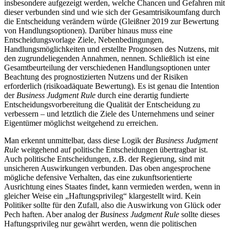
insbesondere aufgezeigt werden, welche Chancen und Gefahren mit
dieser verbunden sind und wie sich der Gesamtrisikoumfang durch
die Entscheidung verändern würde (Gleißner 2019 zur Bewertung
von Handlungsoptionen). Darüber hinaus muss eine
Entscheidungsvorlage Ziele, Nebenbedingungen,
Handlungsmöglichkeiten und erstellte Prognosen des Nutzens, mit
den zugrundeliegenden Annahmen, nennen. Schließlich ist eine
Gesamtbeurteilung der verschiedenen Handlungsoptionen unter
Beachtung des prognostizierten Nutzens und der Risiken
erforderlich (risikoadäquate Bewertung). Es ist genau die Intention
der
Business Judgment Rule
durch eine derartig fundierte
Entscheidungsvorbereitung die Qualität der Entscheidung zu
verbessern – und letztlich die Ziele des Unternehmens und seiner
Eigentümer möglichst weitgehend zu erreichen.
Man erkennt unmittelbar, dass diese Logik der
Business Judgment
Rule
weitgehend auf politische Entscheidungen übertragbar ist.
Auch politische Entscheidungen, z.B. der Regierung, sind mit
unsicheren Auswirkungen verbunden. Das oben angesprochene
mögliche defensive Verhalten, das eine zukunftsorientierte
Ausrichtung eines Staates findet, kann vermieden werden, wenn in
gleicher Weise ein „Haftungsprivileg“ klargestellt wird. Kein
Politiker sollte für den Zufall, also die Auswirkung von Glück oder
Pech haften. Aber analog der
Business Judgment Rule
sollte dieses
Haftungsprivileg nur gewährt werden, wenn die politischen