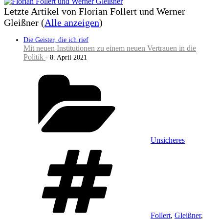
Letzte Artikel von Florian Follert und Werner
Gleißner
(
Alle anzeigen
)
Die Geister, die ich rief
Mit neuen Institutionen zu einem neuen Vertrauen in die
Politik
- 8. April 2021
Kategorien
Unsicheres
Schlagwörter
Follert
,
Gleißner
,