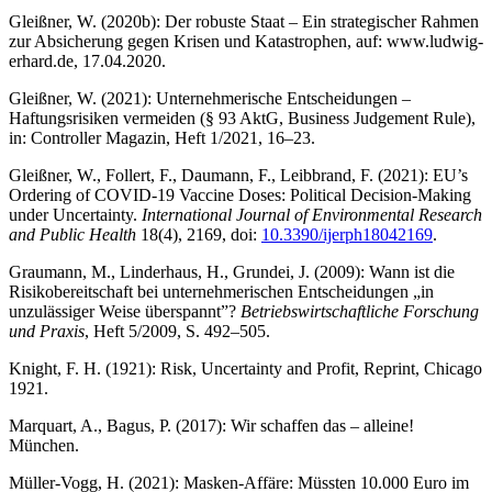
Gleißner, W. (2020b): Der robuste Staat – Ein strategischer Rahmen
zur Absicherung gegen Krisen und Katastrophen, auf: www.ludwig-
erhard.de, 17.04.2020.
Gleißner, W. (2021): Unternehmerische Entscheidungen –
Haftungsrisiken vermeiden (§ 93 AktG, Business Judgement Rule),
in: Controller Magazin, Heft 1/2021, 16–23.
Gleißner, W., Follert, F., Daumann, F., Leibbrand, F. (2021): EU’s
Ordering of COVID-19 Vaccine Doses: Political Decision-Making
under Uncertainty.
International Journal of Environmental Research
and Public Health
18(4), 2169, doi:
10.3390/ijerph18042169
.
Graumann, M., Linderhaus, H., Grundei, J. (2009): Wann ist die
Risikobereitschaft bei unternehmerischen Entscheidungen „in
unzulässiger Weise überspannt”?
Betriebswirtschaftliche Forschung
und Praxis
, Heft 5/2009, S. 492–505.
Knight, F. H. (1921): Risk, Uncertainty and Profit, Reprint, Chicago
1921.
Marquart, A., Bagus, P. (2017): Wir schaffen das – alleine!
München.
Müller-Vogg, H. (2021): Masken-Affäre: Müssten 10.000 Euro im