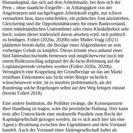
Humankapital, das sich auf dem Arbeitsmarkt, bei dem sich der
Preis – ohne staatliche Eingriffe – in Abhängigkeit von der
Angebotenen und nachgefragten Arbeitskraft ergibt, nur schwer
vermarkten lässt, dazu entscheiden, ein politisches Amt anzustreben.
Gleichzeitig sind die Opportunitätskosten für einen Bankvorstand,
einen mittelständischen Unternehmer oder einen Klinikdirektor sehr
hoch, sodass dieser tendenziell davon absehen wird, sich politisch
zu betätigen. Follert (2020a, 2020b) oder Müller-Vogg (2021)
plädierten bereits dafür, die Bezüge eines Abgeordneten an sein
vorheriges Gehalt zu knüpfen. Dieses könnte etwa anhand eines
fünf-Jahresdurchschnitts bemessen und möglicherweise noch mit
einem Risikozuschlag aufgrund der de-facto-Befristung auf die
Legislaturperiode versehen werden (Follert 2020a, 2020b).
Wenngleich eine Koppelung der Grundbezüge an das am Markt
erzielbare Einkommen aus Sicht vieler Bürger sicherlich
wünschenswert wäre, ist es insofern problematisch, als der
Bundestag solche Regelungen selbst auf den Weg bringen müsste
(bereits Follert 2018).
Eine andere Institution, die Politiker zwänge, die Konsequenzen
ihrer Handlung zu tragen, wäre die persönliche Haftung. Hier kann
trotz aller Unterschiede eine strukturelle Parallele zum Recht der
Kapitalgesellschaft gezogen werden, da es sich auch hier um eine
Agency-Beziehung zwischen den Eigentümern und dem Vorstand
handelt. Auch der Vorstand einer Aktiengesellschaft haftet als