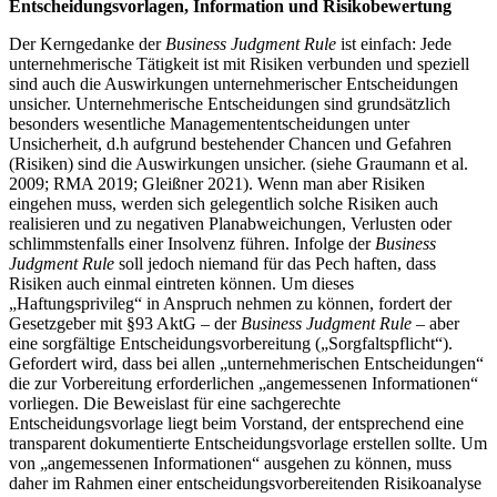
Entscheidungsvorlagen, Information und Risikobewertung
Der Kerngedanke der
Business Judgment Rule
ist einfach: Jede
unternehmerische Tätigkeit ist mit Risiken verbunden und speziell
sind auch die Auswirkungen unternehmerischer Entscheidungen
unsicher. Unternehmerische Entscheidungen sind grundsätzlich
besonders wesentliche Managemententscheidungen unter
Unsicherheit, d.h aufgrund bestehender Chancen und Gefahren
(Risiken) sind die Auswirkungen unsicher. (siehe Graumann et al.
2009; RMA 2019; Gleißner 2021). Wenn man aber Risiken
eingehen muss, werden sich gelegentlich solche Risiken auch
realisieren und zu negativen Planabweichungen, Verlusten oder
schlimmstenfalls einer Insolvenz führen. Infolge der
Business
Judgment Rule
soll jedoch niemand für das Pech haften, dass
Risiken auch einmal eintreten können. Um dieses
„Haftungsprivileg“ in Anspruch nehmen zu können, fordert der
Gesetzgeber mit §93 AktG – der
Business Judgment Rule
– aber
eine sorgfältige Entscheidungsvorbereitung („Sorgfaltspflicht“).
Gefordert wird, dass bei allen „unternehmerischen Entscheidungen“
die zur Vorbereitung erforderlichen „angemessenen Informationen“
vorliegen. Die Beweislast für eine sachgerechte
Entscheidungsvorlage liegt beim Vorstand, der entsprechend eine
transparent dokumentierte Entscheidungsvorlage erstellen sollte. Um
von „angemessenen Informationen“ ausgehen zu können, muss
daher im Rahmen einer entscheidungsvorbereitenden Risikoanalyse