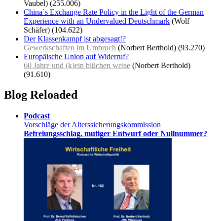
Vaubel)
(255.006)
China`s Exchange Rate Policy in the Light of the German
Experience with an Undervalued Deutschmark
(Wolf
Schäfer)
(104.622)
Der Klassenkampf ist abgesagt!?
Gewerkschaften im Umbruch
(Norbert Berthold)
(93.270)
Europäische Union auf Widerruf?
60 Jahre und (k)ein bißchen weise
(Norbert Berthold)
(91.610)
Blog Reloaded
Podcast
Vorschläge der Alterssicherungskommission
Befreiungsschlag, mutiger Entwurf oder Nullnummer?