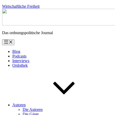
Zum
Wirtschaftliche Freiheit
Inhalt
springen
Das ordnungspolitische Journal
Blog
Podcasts
Interviews
Ordothek
Autoren
Die Autoren
Die Gäste