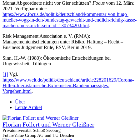
Monat Abgeordnete nicht vor Gier schützen?
Focus
vom 12. März
2021. Verfügbar unter:
https://www.focus.de/politik/deutschland/kommentar-von-hugo-
mueller-vogg-in-den-bundestag-gewaehlt-und-endlich-richtig-kasse-
machen-muss-nicht-sein_id_13073420.html
.
Risk Management Association e. V. (RMA):
Managemententscheidungen unter Risiko. Haftung – Recht –
Business Judgement Rule, ESV, Berlin 2019.
Sinn, H.-W. (1980): Ökonomische Entscheidungen bei
Ungewissheit, Tübingen.
[1]
Vgl.
https://www.welt.de/politik/deutschland/article228201629/Corona-
Hilfen-fuer-islamische-Extremisten-Bandenmaessiges-
Vorgehen.html
.
Über
Letzte Artikel
Florian Follert und Werner Gleißner
Privatuniversität Schloß Seeburg
FutureValue Group AG und TU Dresden