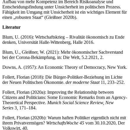
Aufbau von mehr Kompetenz im Bereich Risikoanalyse und
Entscheidungsfindung unter Unsicherheit im politischen Prozess.
Fähigkeit im Umgang mit Unsicherheit ist ein wichtiges Element für
einen „robusten Staat“ (Gleißner 2020b).
Literatur
Blum, U. (2016): Wirtschaftskrieg – Rivalität ökonomisch zu Ende
denken, Universität Halle-Wittenberg, Halle 2016.
Blum, U., Gleißner, W. (2021): Mehr ökonomischer Sachverstand
bei der Corona-Bekämpfung, in: Die Welt, 5.2.2021, 2.
Downs, A. (1957): An Economic Theory of Democracy, New York.
Follert, Florian (2018): Die Bürger-Politiker-Beziehung im Lichte
der Neuen Politischen Ökonomie.
der moderne Staat
11, 233–252.
Follert, Florian (2020a): Improving the Relationship between
Citizens and Politicians: Some Economic Remarks from an Agency-
Theoretical Perspective.
Munich Social Science Review, New
Series
3
,
171–184.
Follert, Florian (2020b): Warum haften Politiker eigentlich nicht mit
ihrem Privatvermögen?
WirtschaftsWoche 45
vom 30.10.2020, Der
Volkswirt, 40.