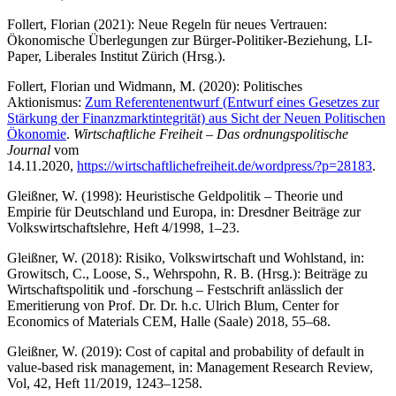
Follert, Florian (2021): Neue Regeln für neues Vertrauen:
Ökonomische Überlegungen zur Bürger-Politiker-Beziehung, LI-
Paper, Liberales Institut Zürich (Hrsg.).
Follert, Florian und Widmann, M. (2020): Politisches
Aktionismus:
Zum Referentenentwurf (Entwurf eines Gesetzes zur
Stärkung der Finanzmarktintegrität) aus Sicht der Neuen Politischen
Ökonomie
.
Wirtschaftliche Freiheit – Das ordnungspolitische
Journal
vom
14.11.2020,
https://wirtschaftlichefreiheit.de/wordpress/?p=28183
.
Gleißner, W. (1998): Heuristische Geldpolitik – Theorie und
Empirie für Deutschland und Europa, in: Dresdner Beiträge zur
Volkswirtschaftslehre, Heft 4/1998, 1–23.
Gleißner, W. (2018): Risiko, Volkswirtschaft und Wohlstand, in:
Growitsch, C., Loose, S., Wehrspohn, R. B. (Hrsg.): Beiträge zu
Wirtschaftspolitik und -forschung – Festschrift anlässlich der
Emeritierung von Prof. Dr. Dr. h.c. Ulrich Blum, Center for
Economics of Materials CEM, Halle (Saale) 2018, 55–68.
Gleißner, W. (2019): Cost of capital and probability of default in
value-based risk management, in: Management Research Review,
Vol, 42, Heft 11/2019, 1243–1258.