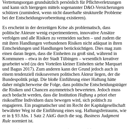
Vertretungsorgan grundsätzlich persönlich für Pflichtverletzungen
und kann sich hiergegen mittels sogenannter D&O-Versicherungen
schützen (zumindest, wenn nicht dauerhafte strukturelle Probleme
bei der Entscheidungsvorbereitung existieren).
Es erscheint in der derzeitigen Krise als problematisch, dass
politische Akteure wenig experimentieren, innovative Ansätze
verfolgen und alle Risiken zu vermeiden suchen – und zudem die
mit ihren Handlungen verbundenen Risiken nicht adäquat in ihren
Entscheidungen und Handlungen berücksichtigen. Dies mag zum
einen daran liegen, dass die Einheiten zu groß sind, während in
Kommunen – etwa in der Stadt Tübingen – wesentlich kreativer
gearbeitet wird (zu den Vorteilen kleiner Einheiten siehe Marquart
und Bagus 2017). Zum anderen kann der Grund jedoch auch in
einem tendenziell risikoaversen politischen Akteur liegen, der die
Bundespolitik prägt. Die bloße Einführung einer Haftung hätte
daher möglicherweise die Folge, dass politische Entscheidungsträger
die Risiken und Chancen asymmetrisch bewerteten. Jedoch muss
auch bedacht werden, dass die Institution
Haftung
a priori eher
risikoaffine Individuen dazu bewegen wird, sich politisch zu
engagieren. Ein pragmatischer und im Recht der Kapitalgesellschaft
bewährter Weg ist die Einführung eines sog. Haftungsfreiraums, wie
er in § 93 Abs. 1 Satz 2 AktG durch die sog.
Business Judgment
Rule
normiert ist.