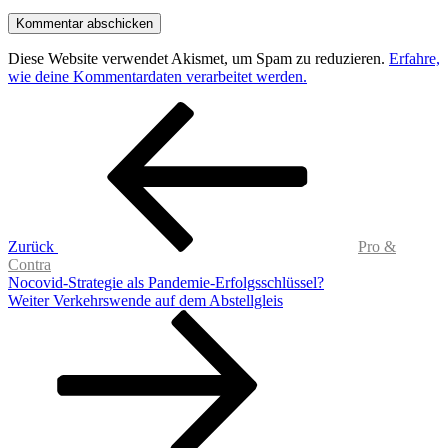
Diese Website verwendet Akismet, um Spam zu reduzieren.
Erfahre,
wie deine Kommentardaten verarbeitet werden.
Beitragsnavigation
Vorheriger
Beitrag
Zurück
Pro &
Contra
Nocovid-Strategie als Pandemie-Erfolgsschlüssel?
Nächster
Weiter
Verkehrswende auf dem Abstellgleis
Beitrag