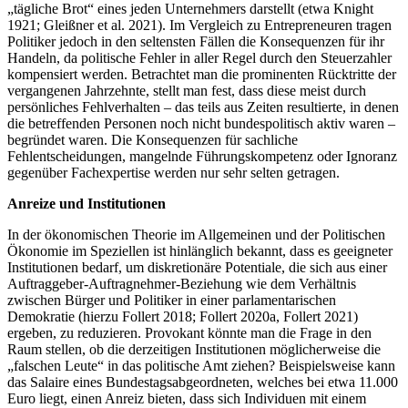
„tägliche Brot“ eines jeden Unternehmers darstellt (etwa Knight
1921; Gleißner et al. 2021). Im Vergleich zu Entrepreneuren tragen
Politiker jedoch in den seltensten Fällen die Konsequenzen für ihr
Handeln, da politische Fehler in aller Regel durch den Steuerzahler
kompensiert werden. Betrachtet man die prominenten Rücktritte der
vergangenen Jahrzehnte, stellt man fest, dass diese meist durch
persönliches Fehlverhalten – das teils aus Zeiten resultierte, in denen
die betreffenden Personen noch nicht bundespolitisch aktiv waren –
begründet waren. Die Konsequenzen für sachliche
Fehlentscheidungen, mangelnde Führungskompetenz oder Ignoranz
gegenüber Fachexpertise werden nur sehr selten getragen.
Anreize und Institutionen
In der ökonomischen Theorie im Allgemeinen und der Politischen
Ökonomie im Speziellen ist hinlänglich bekannt, dass es geeigneter
Institutionen bedarf, um diskretionäre Potentiale, die sich aus einer
Auftraggeber-Auftragnehmer-Beziehung wie dem Verhältnis
zwischen Bürger und Politiker in einer parlamentarischen
Demokratie (hierzu Follert 2018; Follert 2020a, Follert 2021)
ergeben, zu reduzieren. Provokant könnte man die Frage in den
Raum stellen, ob die derzeitigen Institutionen möglicherweise die
„falschen Leute“ in das politische Amt ziehen? Beispielsweise kann
das Salaire eines Bundestagsabgeordneten, welches bei etwa 11.000
Euro liegt, einen Anreiz bieten, dass sich Individuen mit einem