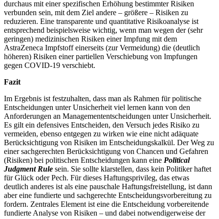
durchaus mit einer spezifischen Erhöhung bestimmter Risiken
verbunden sein, mit dem Ziel andere – größere – Risiken zu
reduzieren. Eine transparente und quantitative Risikoanalyse ist
entsprechend beispielsweise wichtig, wenn man wegen der (sehr
geringen) medizinischen Risiken einer Impfung mit dem
AstraZeneca Impfstoff einerseits (zur Vermeidung) die (deutlich
höheren) Risiken einer partiellen Verschiebung von Impfungen
gegen COVID-19 verschiebt.
Fazit
Im Ergebnis ist festzuhalten, dass man als Rahmen für politische
Entscheidungen unter Unsicherheit viel lernen kann von den
Anforderungen an Managemententscheidungen unter Unsicherheit.
Es gilt ein defensives Entscheiden, den Versuch jedes Risiko zu
vermeiden, ebenso entgegen zu wirken wie eine nicht adäquate
Berücksichtigung von Risiken im Entscheidungskalkül. Der Weg zu
einer sachgerechten Berücksichtigung von Chancen und Gefahren
(Risiken) bei politischen Entscheidungen kann eine
Political
Judgment Rule
sein. Sie sollte klarstellen, dass kein Politiker haftet
für Glück oder Pech. Für dieses Haftungsprivileg, das etwas
deutlich anderes ist als eine pauschale Haftungsfreistellung, ist dann
aber eine fundierte und sachgerechte Entscheidungsvorbereitung zu
fordern. Zentrales Element ist eine die Entscheidung vorbereitende
fundierte Analyse von Risiken – und dabei notwendigerweise der