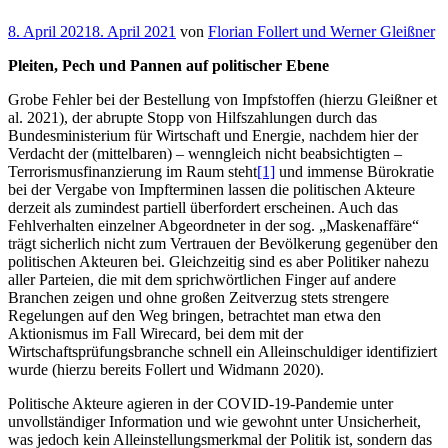
Veröffentlicht
8. April 2021
8. April 2021
von
Florian Follert und Werner Gleißner
am
Pleiten, Pech und Pannen auf politischer Ebene
Grobe Fehler bei der Bestellung von Impfstoffen (hierzu Gleißner et
al. 2021), der abrupte Stopp von Hilfszahlungen durch das
Bundesministerium für Wirtschaft und Energie, nachdem hier der
Verdacht der (mittelbaren) – wenngleich nicht beabsichtigten –
Terrorismusfinanzierung im Raum steht
[1]
und immense Bürokratie
bei der Vergabe von Impfterminen lassen die politischen Akteure
derzeit als zumindest partiell überfordert erscheinen. Auch das
Fehlverhalten einzelner Abgeordneter in der sog. „Maskenaffäre“
trägt sicherlich nicht zum Vertrauen der Bevölkerung gegenüber den
politischen Akteuren bei. Gleichzeitig sind es aber Politiker nahezu
aller Parteien, die mit dem sprichwörtlichen Finger auf andere
Branchen zeigen und ohne großen Zeitverzug stets strengere
Regelungen auf den Weg bringen, betrachtet man etwa den
Aktionismus im Fall Wirecard, bei dem mit der
Wirtschaftsprüfungsbranche schnell ein Alleinschuldiger identifiziert
wurde (hierzu bereits Follert und Widmann 2020).
Politische Akteure agieren in der COVID-19-Pandemie unter
unvollständiger Information und wie gewohnt unter Unsicherheit,
was jedoch kein Alleinstellungsmerkmal der Politik ist, sondern das