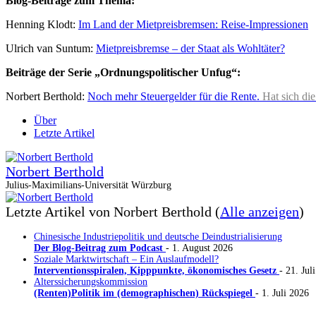
Blog-Beiträge zum Thema:
Henning Klodt:
Im Land der Mietpreisbremsen: Reise-Impressionen
Ulrich van Suntum:
Mietpreisbremse – der Staat als Wohltäter?
Beiträge der Serie „Ordnungspolitischer Unfug“:
Norbert Berthold:
Noch mehr Steuergelder für die Rente.
Hat sich di
Über
Letzte Artikel
Norbert Berthold
Julius-Maximilians-Universität Würzburg
Letzte Artikel von Norbert Berthold
(
Alle anzeigen
)
Chinesische Industriepolitik und deutsche Deindustrialisierung
Der Blog-Beitrag zum Podcast
- 1. August 2026
Soziale Marktwirtschaft – Ein Auslaufmodell?
Interventionsspiralen, Kipppunkte, ökonomisches Gesetz
- 21. Jul
Alterssicherungskommission
(Renten)Politik im (demographischen) Rückspiegel
- 1. Juli 2026
Kategorien