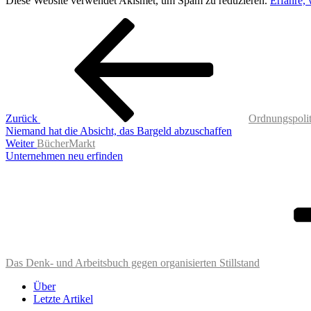
Diese Website verwendet Akismet, um Spam zu reduzieren.
Erfahre,
Beitragsnavigation
Vorheriger
Beitrag
Zurück
Ordnungspoli
Niemand hat die Absicht, das Bargeld abzuschaffen
Nächster
Weiter
BücherMarkt
Beitrag
Unternehmen neu erfinden
Das Denk- und Arbeitsbuch gegen organisierten Stillstand
Über
Letzte Artikel