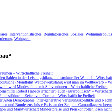
iäres
,
Interventionistisches
,
Regulatorisches
,
Soziales
,
Wohnungspolitis
örderung
,
Wohngeld
bau“
räumen – Wirtschaftliche Freiheit
n Salden in der Leistungsbilanz und struktureller Wandel – Wirtschaftl
epolitische) Mondfahrt Wettbewerbsfähig wird man im Wettbewerb – Wirt
ohl wird Mindestlöhne mit Subventionen – Wirtschaftliche Freiheit
nsmittel Robert Habeck irrlichtert (auch) agrarpolitisch* – Wirtschaftl
Mindestlöhne in Zeiten von Corona – Wirtschaftliche Freiheit
r Alten Demographie, inter-generative Verteilungskonflikte und Nachhol
nien und Bundeszuschüsse Es ist an der Zeit, die Camouflage zu beende
on und Marktwirtschaft Mindestpreise und Preiskontrollen lösen nicht, s