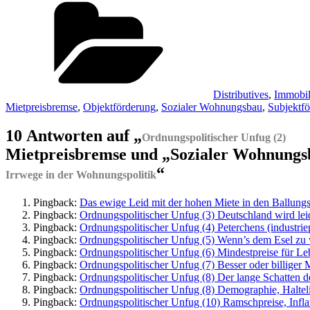
Distributives
,
Immobil
Mietpreisbremse
,
Objektförderung
,
Sozialer Wohnungsbau
,
Subjektf
10 Antworten auf „
Ordnungspolitischer Unfug (2)
Mietpreisbremse und „Sozialer Wohnungs
“
Irrwege in der Wohnungspolitik
Pingback:
Das ewige Leid mit der hohen Miete in den Ballungs
Pingback:
Ordnungspolitischer Unfug (3) Deutschland wird leide
Pingback:
Ordnungspolitischer Unfug (4) Peterchens (industri
Pingback:
Ordnungspolitischer Unfug (5) Wenn’s dem Esel zu w
Pingback:
Ordnungspolitischer Unfug (6) Mindestpreise für Lebe
Pingback:
Ordnungspolitischer Unfug (7) Besser oder billiger 
Pingback:
Ordnungspolitischer Unfug (8) Der lange Schatten de
Pingback:
Ordnungspolitischer Unfug (8) Demographie, Halteli
Pingback:
Ordnungspolitischer Unfug (10) Ramschpreise, Inflati