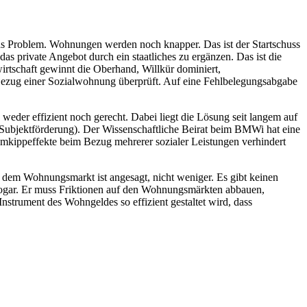
 das Problem. Wohnungen werden noch knapper. Das ist der Startschuss
as private Angebot durch ein staatliches zu ergänzen. Das ist die
irtschaft gewinnt die Oberhand, Willkür dominiert,
m Bezug einer Sozialwohnung überprüft. Auf eine Fehlbelegungsabgabe
eder effizient noch gerecht. Dabei liegt die Lösung seit langem auf
ubjektförderung). Der Wissenschaftliche Beirat beim BMWi hat eine
kippeffekte beim Bezug mehrerer sozialer Leistungen verhindert
uf dem Wohnungsmarkt ist angesagt, nicht weniger. Es gibt keinen
 sogar. Er muss Friktionen auf den Wohnungsmärkten abbauen,
strument des Wohngeldes so effizient gestaltet wird, dass