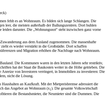
eck)
umen fehlt es an Wohnraum. Es bilden sich lange Schlangen. Die
en leer, die meisten außerhalb der Ballungszentren. Dort buhlen
 leiden darunter. Die „Wohnungsnot“ steht inzwischen ganz vorne
tto-)Zuwanderung aus dem Ausland zugenommen. Die massenhafte
ieht es wieder verstärkt in die Großstädte. Dort schaffen
e, Präferenzen und Migration erhöhen die Nachfrage nach Wohnraum.
auland. Die Kommunen waren in den letzten Jahren sehr restriktiv,
riften hat der Staat die Baukosten weiter in die Höhe getrieben. Die
nreize von Investoren verringert, in Immobilien zu investieren: Die
lem, nicht die Lösung.
n Haushalten an Kaufkraft. Mit der Mietpreisbremse adressiert die
 sich das Angebot an Wohnraum (x
). Die gesamte Volkswirtschaft
1
rofitieren die Bestandsmieter, die Neumieter sind die Dummen. Die