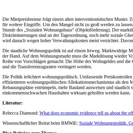
Die Mietpreisbremse folgt einem alten interventionistischen Muster. 
für weitere Eingriffe. Um den Mangel nicht zu groß werden zu lassen,
Stunde des „Sozialen Wohnungsbaus“ (Objektförderung). Der marktlich
Diskriminierungen sind an der Tagesordnung, noch mehr soziale Ghett
wird danach wegen hoher Verwaltungskosten meist verzichtet. Davon p
Die staatliche Wohnungspolitik ist auf einem Irrweg. Marktwidrige M
der Hand. Auf dem Wohnungsmarkt muss die Marktlösung wieder Vorr
Reihe von Vorschlägen gemacht: Die Höhe des Wohngeldes und die Gr
und die Transferentzugsraten verringert werden.
Die Politik irrlichtert wohnungspolitisch. Umfassende Preiskontrolle
effizienteren wohnungspolitischen Allokationsmechanismus als den M
Bebauungspläne entrümpeln, mehr Bauland ausweisen und staatlich ver
einkommensschwachen Haushalten wirksam geholfen werden kann.
Literatur:
Rebecca Diamond:
What does economic evidence tell us about the eff
Wissenschaftlicher Beirat beim BMWiE:
Soziale Wohnungspolitik. G