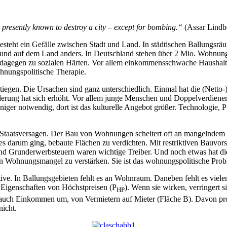
e presently known to destroy a city – except for bombing.“
(Assar Lindb
steht ein Gefälle zwischen Stadt und Land. In städtischen Ballungsrä
en und auf dem Land anders. In Deutschland stehen über 2 Mio. Wohnung
 dagegen zu sozialen Härten. Vor allem einkommensschwache Haushalte
wohnungspolitische Therapie.
tiegen. Die Ursachen sind ganz unterschiedlich. Einmal hat die (Ne
erung hat sich erhöht. Vor allem junge Menschen und Doppelverdiener z
eniger notwendig, dort ist das kulturelle Angebot größer. Technologi
taatsversagen. Der Bau von Wohnungen scheitert oft an mangelndem B
darum ging, bebaute Flächen zu verdichten. Mit restriktiven Bauvorsch
d Grunderwerbsteuern waren wichtige Treiber. Und noch etwas hat die A
 den Wohnungsmangel zu verstärken. Sie ist das wohnungspolitische Prob
tive. In Ballungsgebieten fehlt es an Wohnraum. Daneben fehlt es viele
n Eigenschaften von Höchstpreisen (P
). Wenn sie wirken, verringert
HP
ilen auch Einkommen um, von Vermietern auf Mieter (Fläche B). Davon p
nicht.