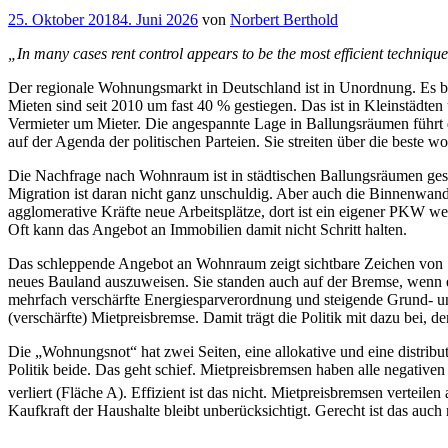
Veröffentlicht
25. Oktober 2018
4. Juni 2026
von
Norbert Berthold
am
„In many cases rent control appears to be the most efficient techniqu
Der regionale Wohnungsmarkt in Deutschland ist in Unordnung. Es be
Mieten sind seit 2010 um fast 40 % gestiegen. Das ist in Kleinstädt
Vermieter um Mieter. Die angespannte Lage in Ballungsräumen führt
auf der Agenda der politischen Parteien. Sie streiten über die beste 
Die Nachfrage nach Wohnraum ist in städtischen Ballungsräumen ges
Migration ist daran nicht ganz unschuldig. Aber auch die Binnenwand
agglomerative Kräfte neue Arbeitsplätze, dort ist ein eigener PKW w
Oft kann das Angebot an Immobilien damit nicht Schritt halten.
Das schleppende Angebot an Wohnraum zeigt sichtbare Zeichen von S
neues Bauland auszuweisen. Sie standen auch auf der Bremse, wenn es 
mehrfach verschärfte Energiesparverordnung und steigende Grund- un
(verschärfte) Mietpreisbremse. Damit trägt die Politik mit dazu bei,
Die „Wohnungsnot“ hat zwei Seiten, eine allokative und eine distribu
Politik beide. Das geht schief. Mietpreisbremsen haben alle negative
verliert (Fläche A). Effizient ist das nicht. Mietpreisbremsen verte
Kaufkraft der Haushalte bleibt unberücksichtigt. Gerecht ist das auch 